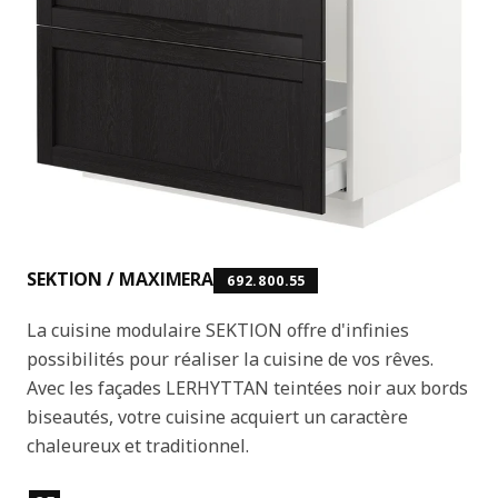
SEKTION / MAXIMERA
692.800.55
La cuisine modulaire SEKTION offre d'infinies
possibilités pour réaliser la cuisine de vos rêves.
Avec les façades LERHYTTAN teintées noir aux bords
biseautés, votre cuisine acquiert un caractère
chaleureux et traditionnel.
Caractéristiques principales