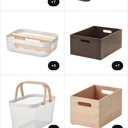
+7
+5
+7