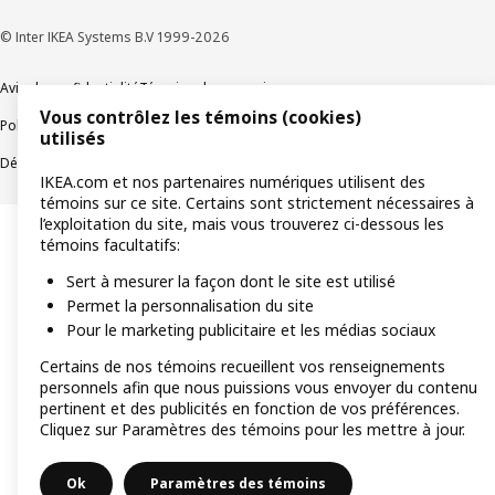
© Inter IKEA Systems B.V 1999-2026
Avis de confidentialité
Témoins de connexion
Vous contrôlez les témoins (cookies)
Politique de divulgation responsable
Modalités
utilisés
Déclaration sur le travail forcé et les enfants
Accessibilité
IKEA.com et nos partenaires numériques utilisent des
témoins sur ce site. Certains sont strictement nécessaires à
l’exploitation du site, mais vous trouverez ci-dessous les
témoins facultatifs:
Sert à mesurer la façon dont le site est utilisé
Permet la personnalisation du site
Pour le marketing publicitaire et les médias sociaux
Certains de nos témoins recueillent vos renseignements
personnels afin que nous puissions vous envoyer du contenu
pertinent et des publicités en fonction de vos préférences.
Cliquez sur Paramètres des témoins pour les mettre à jour.
Ok
Paramètres des témoins