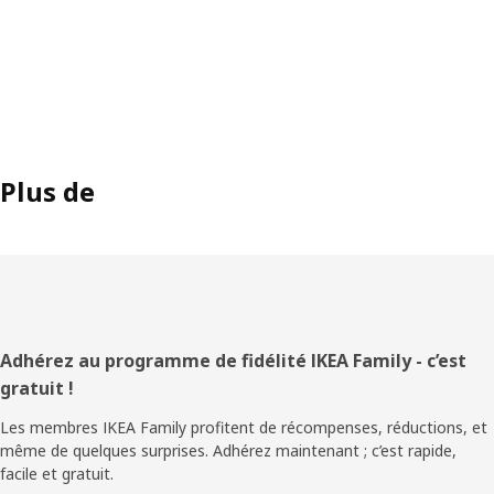
Plus de
Pied
Adhérez au programme de fidélité IKEA Family - c’est
gratuit !
de
Les membres IKEA Family profitent de récompenses, réductions, et
page
même de quelques surprises. Adhérez maintenant ; c’est rapide,
facile et gratuit.