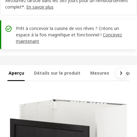
Retournez l’article dans les 365 jours pour un remboursement
complet*.
En savoir plus
Prêt à concevoir la cuisine de vos rêves ? Créons un
espace à la fois magnifique et fonctionnel !
Concevez
maintenant
Aperçu
Détails sur le produit
Mesures
Ce qui e