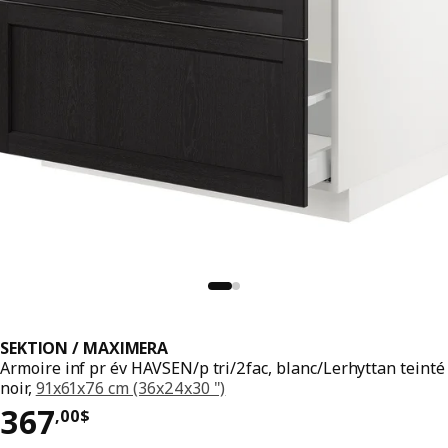
SEKTION / MAXIMERA
Armoire inf pr év HAVSEN/p tri/2fac, blanc/Lerhyttan teinté
noir,
91x61x76 cm (36x24x30 ")
Prix 367,00$
367
,
00
$