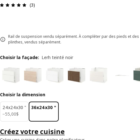
Avis: 5 sur 5 étoiles. Nombre total d'avis: 3
(3)
Rail de suspension vendu séparément. À compléter par des pieds et des
plinthes, vendus séparément.
Choisir la façade
:
Lerh teinté noir
Choisir la dimension
24x24x30 "
36x24x30 "
55,00$
−
55
,
00
$
Créez votre cuisine
Créer une cuisine dans notre planificateur