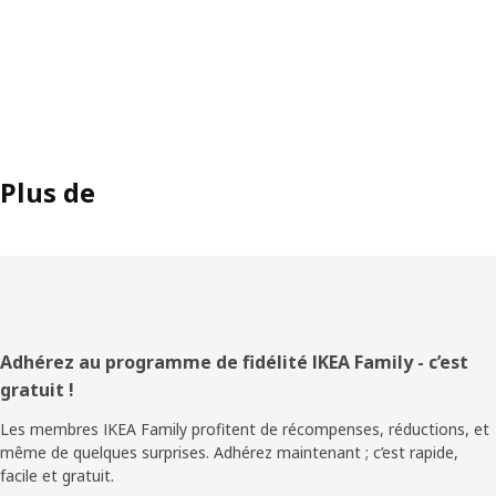
Plus de
Pied
Adhérez au programme de fidélité IKEA Family - c’est
gratuit !
de
Les membres IKEA Family profitent de récompenses, réductions, et
page
même de quelques surprises. Adhérez maintenant ; c’est rapide,
facile et gratuit.