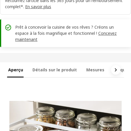
Retournez l’article dans les 365 jours pour un remboursement
complet*.
En savoir plus
Prêt à concevoir la cuisine de vos rêves ? Créons un
espace à la fois magnifique et fonctionnel !
Concevez
maintenant
Aperçu
Détails sur le produit
Mesures
Ce qui e