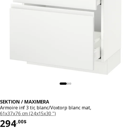
SEKTION / MAXIMERA
Armoire inf 3 tir, blanc/Voxtorp blanc mat,
61x37x76 cm (24x15x30 ")
Prix 294,00$
294
,
00
$