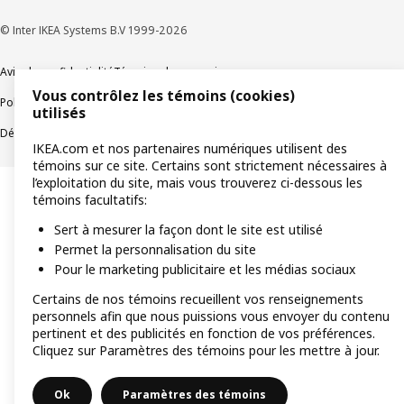
© Inter IKEA Systems B.V 1999-2026
Avis de confidentialité
Témoins de connexion
Vous contrôlez les témoins (cookies)
Politique de divulgation responsable
Modalités
utilisés
Déclaration sur le travail forcé et les enfants
Accessibilité
IKEA.com et nos partenaires numériques utilisent des
témoins sur ce site. Certains sont strictement nécessaires à
l’exploitation du site, mais vous trouverez ci-dessous les
témoins facultatifs:
Sert à mesurer la façon dont le site est utilisé
Permet la personnalisation du site
Pour le marketing publicitaire et les médias sociaux
Certains de nos témoins recueillent vos renseignements
personnels afin que nous puissions vous envoyer du contenu
pertinent et des publicités en fonction de vos préférences.
Cliquez sur Paramètres des témoins pour les mettre à jour.
Ok
Paramètres des témoins