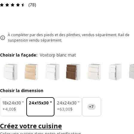
Avis: 4.5 sur 5 étoiles. Nombre total d'avis: 78
(78)
À compléter par des pieds et des plinthes, vendus séparément. Rail de
suspension vendu séparément.
Choisir la façade
:
Voxtorp blanc mat
Choisir la dimension
18x24x30 "
24x15x30 "
24x24x30 "
+7
4,00$
63,00$
+
4
,
00
$
+
63
,
00
$
Créez votre cuisine
Créer une cuisine dans notre planificateur