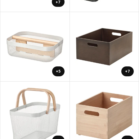
+7
+5
+7