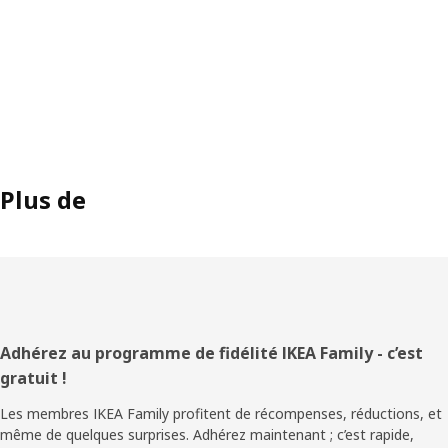
Plus de
Pied
Adhérez au programme de fidélité IKEA Family - c’est
gratuit !
de
Les membres IKEA Family profitent de récompenses, réductions, et
page
même de quelques surprises. Adhérez maintenant ; c’est rapide,