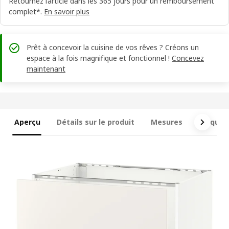
Retournez l’article dans les 365 jours pour un remboursement
complet*.
En savoir plus
Prêt à concevoir la cuisine de vos rêves ? Créons un
espace à la fois magnifique et fonctionnel !
Concevez
maintenant
Aperçu
Détails sur le produit
Mesures
Ce qui e