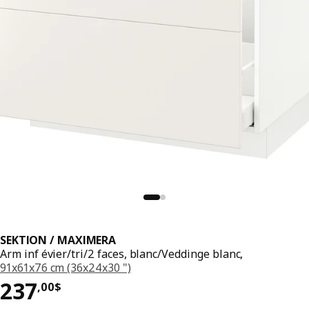
SEKTION / MAXIMERA
Arm inf évier/tri/2 faces, blanc/Veddinge blanc,
91x61x76 cm (36x24x30 ")
Prix 237,00$
237
,
00
$