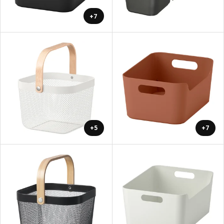
+7
+5
+7