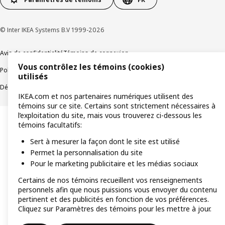
© Inter IKEA Systems B.V 1999-2026
Avis de confidentialité
Témoins de connexion
Vous contrôlez les témoins (cookies)
Politique de divulgation responsable
Modalités
utilisés
Déclaration sur le travail forcé et les enfants
Accessibilité
IKEA.com et nos partenaires numériques utilisent des
témoins sur ce site. Certains sont strictement nécessaires à
l’exploitation du site, mais vous trouverez ci-dessous les
témoins facultatifs:
Sert à mesurer la façon dont le site est utilisé
Permet la personnalisation du site
Pour le marketing publicitaire et les médias sociaux
Certains de nos témoins recueillent vos renseignements
personnels afin que nous puissions vous envoyer du contenu
pertinent et des publicités en fonction de vos préférences.
Cliquez sur Paramètres des témoins pour les mettre à jour.