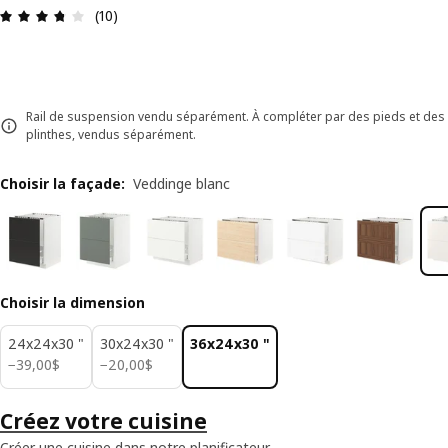
Avis: 3.7 sur 5 étoiles. Nombre total d'avis: 10
(10)
Rail de suspension vendu séparément. À compléter par des pieds et des
plinthes, vendus séparément.
Choisir la façade
:
Veddinge blanc
Choisir la dimension
24x24x30 "
30x24x30 "
36x24x30 "
39,00$
20,00$
−
39
,
00
$
−
20
,
00
$
Créez votre cuisine
Créer une cuisine dans notre planificateur