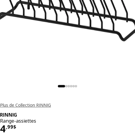
Plus de Collection RINNIG
RINNIG
Range-assiettes
Prix 4,99$
4
,
99
$