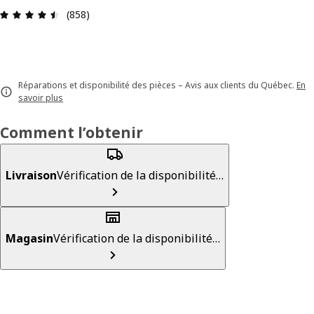
Avis: 4.5 sur 5 étoiles. Nombre total d'avis: 858
(858)
Réparations et disponibilité des pièces – Avis aux clients du Québec.
En
savoir plus
Comment l’obtenir
Livraison
Vérification de la disponibilité…
Magasin
Vérification de la disponibilité…