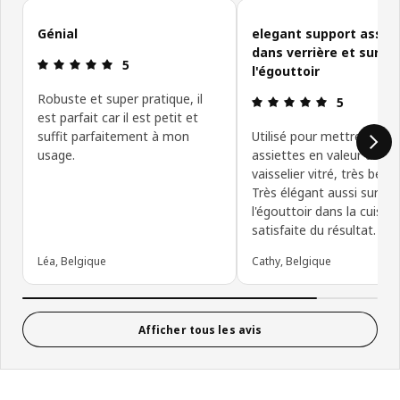
Ignorer les avis des clients
Génial
elegant support assie
dans verrière et sur
Avis: 5 sur 5 étoiles.
5
l'égouttoir
Robuste et super pratique, il
Avis: 5 sur 5
5
est parfait car il est petit et
suffit parfaitement à mon
Utilisé pour mettre des
usage.
assiettes en valeur dans 
vaisselier vitré, très bel ef
Très élégant aussi sur
l'égouttoir dans la cuisine
satisfaite du résultat.
Léa, Belgique
Cathy, Belgique
Afficher tous les avis