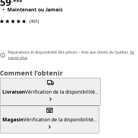
Prix 59,99$
59
,
99
$
Maintenant ou Jamais
Avis: 4.7 sur 5 étoiles. Nombre total d'avis: 401
(401)
Réparations et disponibilité des pièces – Avis aux clients du Québec.
En
savoir plus
Comment l’obtenir
Livraison
Vérification de la disponibilité…
Magasin
Vérification de la disponibilité…