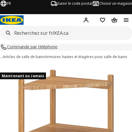
FR
Saisir le code postal
Choisir un magasin
Hej
! Connectez-vous
Liste d'achats
Panier
Commande par téléphone
…
Articles de salle de bains
Armoires hautes et étagères pour salle de bains
ages de 5 RÅGRUND
les images
Maintenant ou Jamais