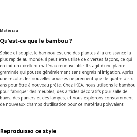
usines et en concevant l'article directement sur place, ils
ont pu tirer le meilleur parti de ce matériau et ainsi
économiser des ressources.
Matériau
À la rencontre du spécialiste du bambou
Qu'est-ce que le bambou ?
Damon et son équipe ont fait la connaissance d'un
homme qu'ils ont appelé « le spécialiste du bambou. » « Il
Solide et souple, le bambou est une des plantes à la croissance la
sait vraiment tout sur le bambou. Il est capable de faire
plus rapide au monde. Il peut être utilisé de diverses façons, ce qui
des équations dans sa tête pour tirer le meilleur parti de
en fait un excellent matériau renouvelable. Il s'agit d'une plante
ce matériau et réduire le gaspillage. C'est incroyable »,
graminée qui pousse généralement sans engrais ni irrigation. Après
déclare-t-il. « Il nous a donné de nombreuses idées sur la
une récolte, les nouvelles pousses ne prennent que de quatre à six
meilleure façon d'utiliser le bambou tout en nous indiquant
ans pour être à nouveau prête. Chez IKEA, nous utilisons le bambou
ce qu'il est possible de faire ou de ne pas faire. »
pour fabriquer des meubles, des articles décoratifs pour salle de
bains, des paniers et des lampes, et nous explorons constamment
Améliorer la vie à la maison
de nouveaux champs d'utilisation pour ce matériau polyvalent.
L'équipe souhaitait créer une solution qui allie un siège
confortable et un espace de rangement pratique tout en
optimisant les petits espaces. Pour cela, elle s'est appuyée
sur l'expertise du « spécialiste du bambou. » Cinq jours
Reproduisez ce style
plus tard, elle est rentrée en Suède avec un croquis qui a