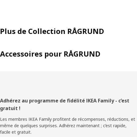
Plus de Collection RÅGRUND
Accessoires pour RÅGRUND
Pied
Adhérez au programme de fidélité IKEA Family - c’est
gratuit !
de
Les membres IKEA Family profitent de récompenses, réductions, et
page
même de quelques surprises. Adhérez maintenant ; c’est rapide,
facile et gratuit.