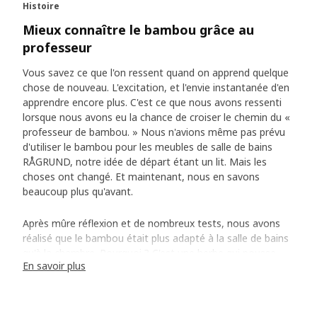
Histoire
Mieux connaître le bambou grâce au
professeur
Vous savez ce que l'on ressent quand on apprend quelque
chose de nouveau. L'excitation, et l'envie instantanée d'en
apprendre encore plus. C'est ce que nous avons ressenti
lorsque nous avons eu la chance de croiser le chemin du «
professeur de bambou. » Nous n'avions même pas prévu
d'utiliser le bambou pour les meubles de salle de bains
RÅGRUND, notre idée de départ étant un lit. Mais les
choses ont changé. Et maintenant, nous en savons
beaucoup plus qu'avant.
Après mûre réflexion et de nombreux tests, nous avons
réalisé que le bambou était plus adapté à la salle de bains
qu'à la chambre. Pourquoi ? C'est une herbe qui pousse
En savoir plus
principalement sous les tropiques, dans un climat chaud et
humide comme celui de la salle de bains. Le développeur
de produits Damon Hird et son équipe ont donc quitté les
forêts de Suède pour se rendre en Chine. En visitant des