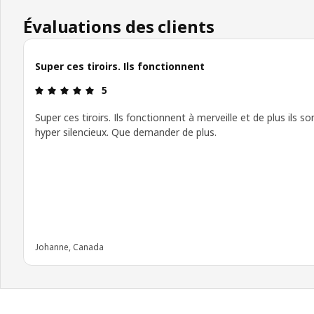
Évaluations des clients
Super ces tiroirs. Ils fonctionnent
Avis: 5 sur 5 étoiles.
5
Super ces tiroirs. Ils fonctionnent à merveille et de plus ils so
hyper silencieux. Que demander de plus.
Johanne, Canada