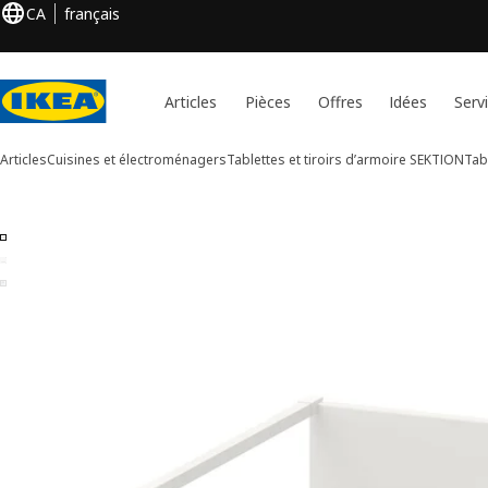
CA
français
Articles
Pièces
Offres
Idées
Serv
Articles
Cuisines et électroménagers
Tablettes et tiroirs d’armoire SEKTION
Tab
Images de 3 MAXIMERA
er les images