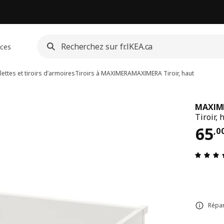
ices
lettes et tiroirs d’armoires
Tiroirs à MAXIMERA
MAXIMERA
Tiroir, haut
MAXIM
Tiroir, 
Pri
65
,
0
Répar