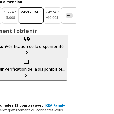
la dimension
18x24 "
24x17 3/4 "
24x24 "
+4
5,00$
10,00$
−
5
,
00
$
+
10
,
00
$
ent l’obtenir
son
Vérification de la disponibilité…
in
Vérification de la disponibilité…
umulez 13 point(s) avec
IKEA Family
érez gratuitement ou connectez-vous
|