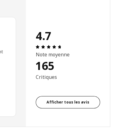
4.7
Avis: 4.7 sur 5 étoiles. Nombre total d
nt
Note moyenne
165
Critiques
Afficher tous les avis