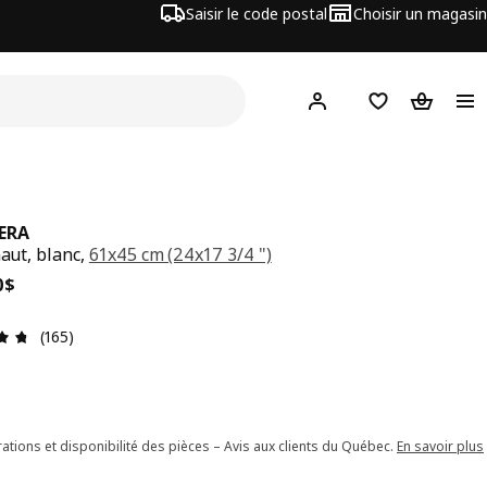
Saisir le code postal
Choisir un magasin
Hej
! Connectez-vous
Liste d'achats
Panier
ERA
haut, blanc,
61x45 cm (24x17 3/4 ")
x 65,00$
0
$
Avis: 4.7 sur 5 étoiles. Nombre total d'avis: 165
(165)
ations et disponibilité des pièces – Avis aux clients du Québec.
En savoir plus