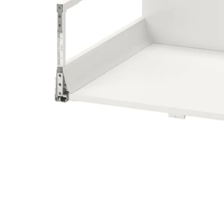
Image zoomed out, normal view