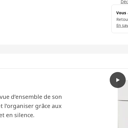
Déc
Vous 
Retour
En sav
play
MAXIM
e vue d’ensemble de son
t l’organiser grâce aux
t en silence.