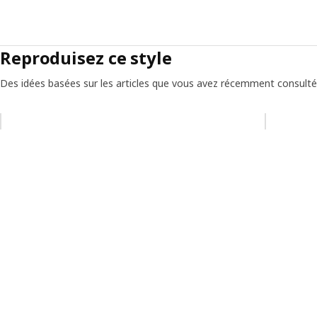
Reproduisez ce style
Des idées basées sur les articles que vous avez récemment consult
Ignorer la liste