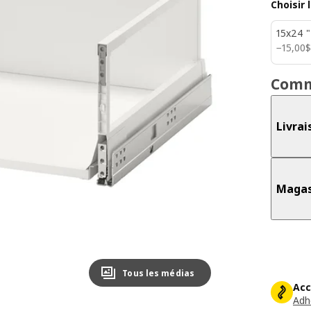
Choisir 
15x24 "
15,00$
−
15
,
00
$
Comm
Livrai
Magas
Tous les médias
Acc
Adh