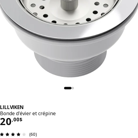
LILLVIKEN
Bonde d'évier et crépine
Prix 20,00$
20
,
00
$
Avis: 4 sur 5 étoiles. Nombre total d'avis: 60
(60)