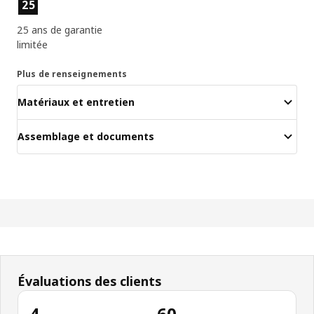
Caractéristiques principales
25
25 ans de garantie
limitée
Plus de renseignements
Matériaux et entretien
Assemblage et documents
Évaluations des clients
4
60