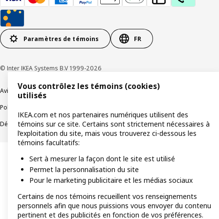
Paramètres de témoins
FR
© Inter IKEA Systems B.V 1999-2026
Vous contrôlez les témoins (cookies)
Avis de confidentialité
Témoins de connexion
utilisés
Politique de divulgation responsable
Modalités
IKEA.com et nos partenaires numériques utilisent des
témoins sur ce site. Certains sont strictement nécessaires à
Déclaration sur le travail forcé et les enfants
Accessibilité
l’exploitation du site, mais vous trouverez ci-dessous les
témoins facultatifs:
Sert à mesurer la façon dont le site est utilisé
Permet la personnalisation du site
Pour le marketing publicitaire et les médias sociaux
Certains de nos témoins recueillent vos renseignements
personnels afin que nous puissions vous envoyer du contenu
pertinent et des publicités en fonction de vos préférences.