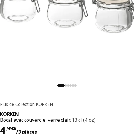
Plus de Collection KORKEN
KORKEN
Bocal avec couvercle, verre clair,
13 cl (4 oz)
Prix 4,99$/3 pièces
4
,
99
$
/3 pièces