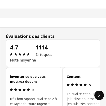
Évaluations des clients
4.7
1114
Avis: 4.7 sur 5 étoiles. Nombre total d'avis: 1114
Critiques
Note moyenne
Ignorer les avis des clients
inventer ce que vous
Content
mettrez dedans !
Avis: 5 sur 5
5
Avis: 5 sur 5 étoiles.
5
La qualité est au rendez-
très bon rapport qualité prix! à
je l’utilise pour mes sucre
essayer de toute urgence!
j’en suis très content.