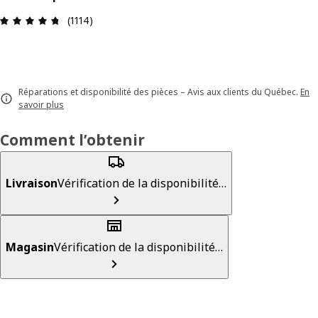
Avis: 4.7 sur 5 étoiles. Nombre total d'avis: 1114
(1114)
Réparations et disponibilité des pièces – Avis aux clients du Québec.
En
savoir plus
Comment l’obtenir
Livraison
Vérification de la disponibilité…
Magasin
Vérification de la disponibilité…