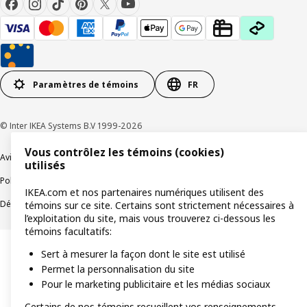
Paramètres de témoins
FR
© Inter IKEA Systems B.V 1999-2026
Vous contrôlez les témoins (cookies)
Avis de confidentialité
Témoins de connexion
utilisés
Politique de divulgation responsable
Modalités
IKEA.com et nos partenaires numériques utilisent des
Déclaration sur le travail forcé et les enfants
Accessibilité
témoins sur ce site. Certains sont strictement nécessaires à
l’exploitation du site, mais vous trouverez ci-dessous les
témoins facultatifs:
Sert à mesurer la façon dont le site est utilisé
Permet la personnalisation du site
Pour le marketing publicitaire et les médias sociaux
Certains de nos témoins recueillent vos renseignements