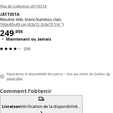
Plus de Collection JÄTTESTA
JÄTTESTA
Meuble télé, blanc/bambou clair,
160x40x49 cm (63x15 3/4x19 1/4 ")
Prix 249,00$
249
,
00
$
Maintenant ou Jamais
Avis: 4.3 sur 5 étoiles. Nombre total d'avis: 26
(26)
Réparations et disponibilité des pièces – Avis aux clients du Québec.
En
savoir plus
Comment l’obtenir
Livraison
Vérification de la disponibilité…