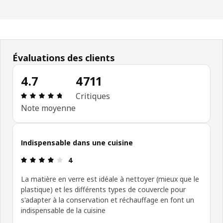
Évaluations des clients
4.7
4711
Avis: 4.7 sur 5 étoiles. Nombre total d'avis: 4711
Critiques
Note moyenne
Indispensable dans une cuisine
Avis: 4 sur 5 étoiles.
4
La matière en verre est idéale à nettoyer (mieux que le
plastique) et les différents types de couvercle pour
s'adapter à la conservation et réchauffage en font un
indispensable de la cuisine