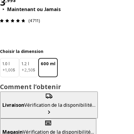
Prix 3,99$
3
,
99
$
Maintenant ou Jamais
Avis: 4.7 sur 5 étoiles. Nombre total d'avis: 4711
(4711)
Choisir la dimension
1.0 l
1.2 l
600 ml
1,00$
2,50$
+
1
,
00
$
+
2
,
50
$
Comment l’obtenir
Livraison
Vérification de la disponibilité…
Magasin
Vérification de la disponibilité…