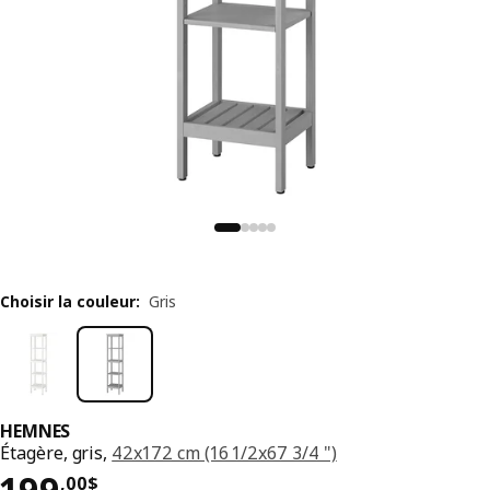
Choisir la couleur
:
Gris
HEMNES
Étagère, gris,
42x172 cm (16 1/2x67 3/4 ")
Prix 199,00$
199
,
00
$