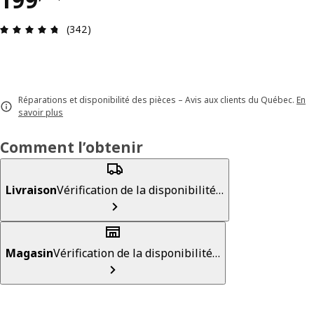
Avis: 4.7 sur 5 étoiles. Nombre total d'avis: 342
(342)
Réparations et disponibilité des pièces – Avis aux clients du Québec.
En
savoir plus
Comment l’obtenir
Livraison
Vérification de la disponibilité…
Magasin
Vérification de la disponibilité…