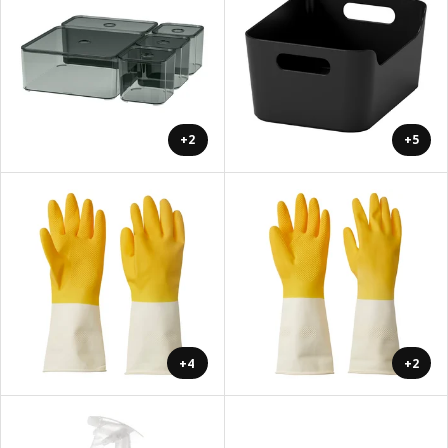
+2
+5
+4
+2