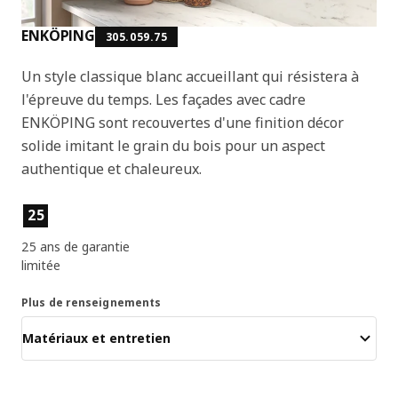
ENKÖPING
305.059.75
Un style classique blanc accueillant qui résistera à
l'épreuve du temps. Les façades avec cadre
ENKÖPING sont recouvertes d'une finition décor
solide imitant le grain du bois pour un aspect
authentique et chaleureux.
Caractéristiques principales
25
25 ans de garantie
limitée
Plus de renseignements
Matériaux et entretien