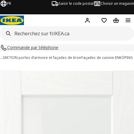
FR
Saisir le code postal
Choisir un magasin
Hej
! Connectez-vous
Liste d'achats
Panier
Commande par téléphone
…
SEKTION portes d’armoire et façades de tiroir
Façades de cuisine ENKÖPING
ages de 4 ENKÖPING
les images