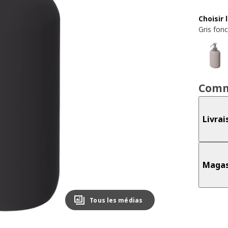
Choisir 
Gris fon
Comm
Livrai
Magas
Tous les médias