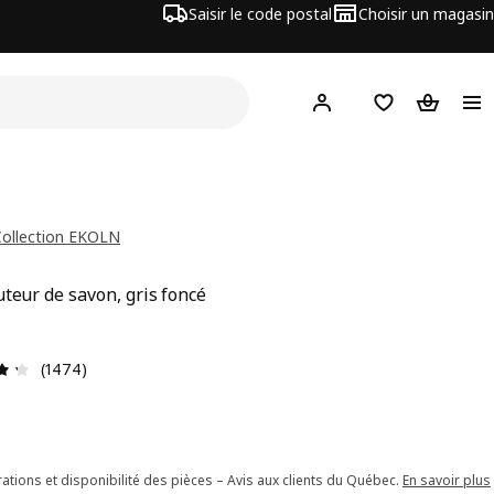
Saisir le code postal
Choisir un magasin
Hej
! Connectez-vous
Liste d'achats
Panier
Collection EKOLN
uteur de savon, gris foncé
x 8,99$
Avis: 4.3 sur 5 étoiles. Nombre total d'avis: 1474
(1474)
ations et disponibilité des pièces – Avis aux clients du Québec.
En savoir plus