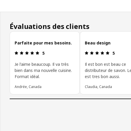
Évaluations des clients
Ignorer les avis des clients
Parfaite pour mes besoins.
Beau design
Avis: 5 sur 5 étoiles.
Avis: 5 sur 
5
5
Je l'aime beaucoup. Il va très
Il est bon est beau ce
bien dans ma nouvelle cuisine.
distributeur de savon. Le
Format idéal.
est tres bon aussi.
Andrée, Canada
Claudia, Canada