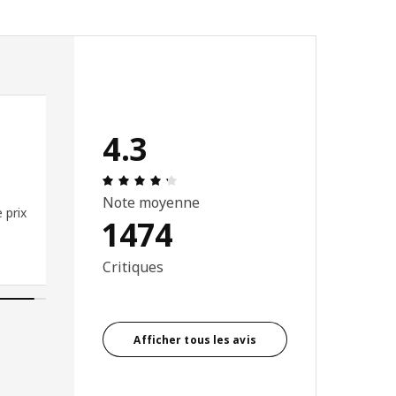
4.3
5 étoiles.
Avis: 4.3 sur 5 étoiles. Nombre total d
Note moyenne
 prix
1474
Critiques
Afficher tous les avis