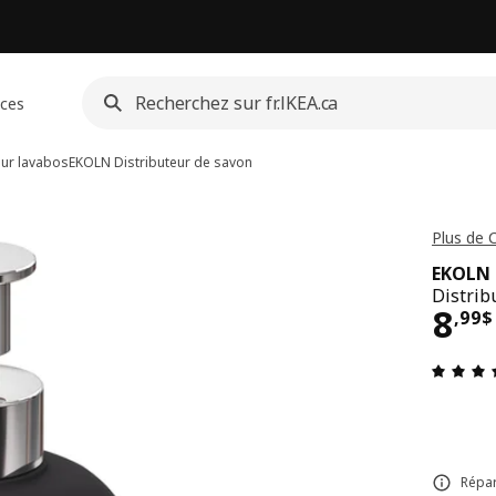
ices
ur lavabos
EKOLN
Distributeur de savon
Plus de 
EKOLN
Distrib
Pri
8
,
99
$
Répar