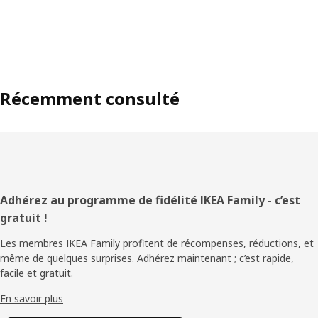
Récemment consulté
Pied
Adhérez au programme de fidélité IKEA Family - c’est
gratuit !
de
Les membres IKEA Family profitent de récompenses, réductions, et
page
même de quelques surprises. Adhérez maintenant ; c’est rapide,
facile et gratuit.
En savoir plus