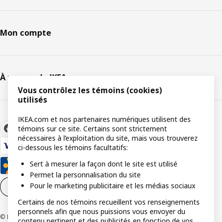
Mon compte
À propos de IKEA
Vous contrôlez les témoins (cookies)
utilisés
IKEA.com et nos partenaires numériques utilisent des
témoins sur ce site. Certains sont strictement
nécessaires à l’exploitation du site, mais vous trouverez
ci-dessous les témoins facultatifs:
Sert à mesurer la façon dont le site est utilisé
Permet la personnalisation du site
Pour le marketing publicitaire et les médias sociaux
Paramètres de témoins
FR
Certains de nos témoins recueillent vos renseignements
personnels afin que nous puissions vous envoyer du
© Inter IKEA Systems B.V 1999-2026
contenu pertinent et des publicités en fonction de vos