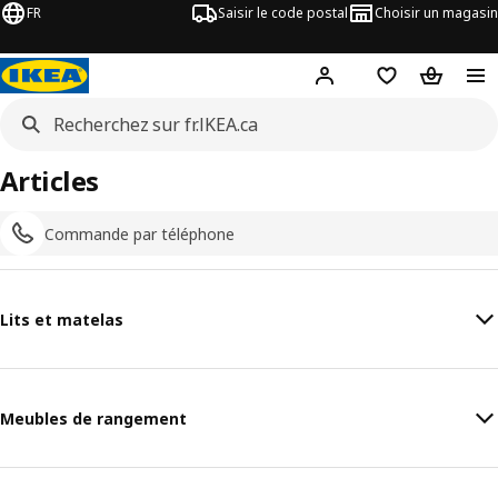
FR
Saisir le code postal
Choisir un magasin
Hej
! Connectez-vous
Liste d'achats
Panier
Articles
Commande par téléphone
Lits et matelas
Meubles de rangement