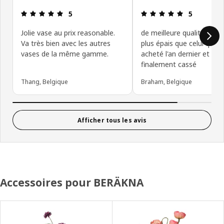
Avis: 5 sur 5 étoiles.
Avis: 5 sur 5
5
5
Jolie vase au prix reasonable.
de meilleure qualité car v
Va très bien avec les autres
plus épais que celui que j'
vases de la même gamme.
acheté l'an dernier et qui 
finalement cassé
Thang, Belgique
Braham, Belgique
Afficher tous les avis
Accessoires pour BERÄKNA