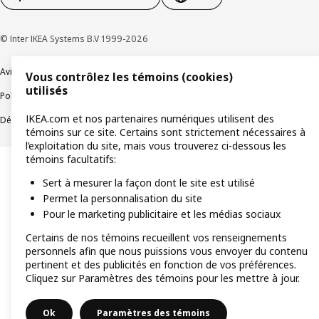
© Inter IKEA Systems B.V 1999-2026
Avis de confidentialité
Témoins de connexion
Vous contrôlez les témoins (cookies)
utilisés
Politique de divulgation responsable
Modalités
IKEA.com et nos partenaires numériques utilisent des
Déclaration sur le travail forcé et les enfants
Accessibilité
témoins sur ce site. Certains sont strictement nécessaires à
l’exploitation du site, mais vous trouverez ci-dessous les
témoins facultatifs:
Sert à mesurer la façon dont le site est utilisé
Permet la personnalisation du site
Pour le marketing publicitaire et les médias sociaux
Certains de nos témoins recueillent vos renseignements
personnels afin que nous puissions vous envoyer du contenu
pertinent et des publicités en fonction de vos préférences.
Cliquez sur Paramètres des témoins pour les mettre à jour.
Ok
Paramètres des témoins