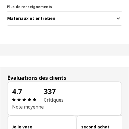
Plus de renseignements
Matériaux et entretien
Évaluations des clients
4.7
337
Avis: 4.7 sur 5 étoiles. Nombre total d'avis: 337
Critiques
Note moyenne
Ignorer les avis des clients
Jolie vase
second achat