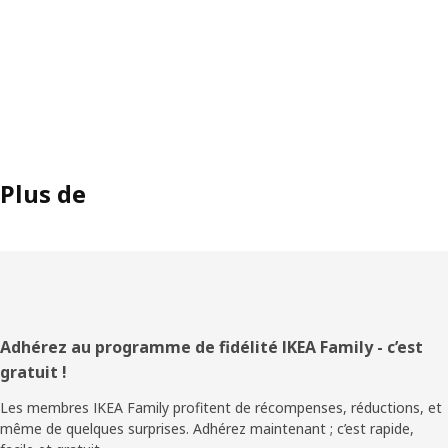
Plus de
Pied
Adhérez au programme de fidélité IKEA Family - c’est
gratuit !
de
Les membres IKEA Family profitent de récompenses, réductions, et
page
même de quelques surprises. Adhérez maintenant ; c’est rapide,