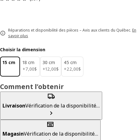
Réparations et disponibilité des pièces – Avis aux clients du Québec.
En
savoir plus
Choisir la dimension
15 cm
18 cm
30 cm
45 cm
7,00$
12,00$
22,00$
+
7
,
00
$
+
12
,
00
$
+
22
,
00
$
Comment l’obtenir
Livraison
Vérification de la disponibilité…
Magasin
Vérification de la disponibilité…