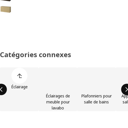
Option : STORKLINTA, Commode à 6 tiroirs, eff chêne/fonction ouver
Catégories connexes
Ignorer la liste des catégories d’articles
Éclairage
Éclairages de
Plafonniers pour
App
meuble pour
salle de bains
sal
lavabo