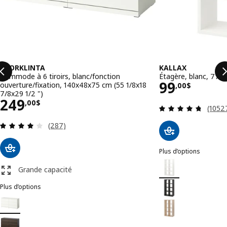
STORKLINTA
KALLAX
Commode à 6 tiroirs, blanc/fonction
Étagère, blanc, 77x1
Prix 99,0
99
ouverture/fixation, 140x48x75 cm (55 1/8x18
,
00
$
7/8x29 1/2 ")
Prix 249,00$
249
,
00
$
Examen
(1052
Examen: 4 sur des 5 Étoiles. Total des évaluation
(287)
Plus d’options
KALLAX
Option : KALLAX, Éta
Grande capacité
Option : KALLAX, Éta
Plus d’options
STORKLINTA
Option : STORKLINTA, Commode à 6 tiroirs, blanc/fonction ouverture
Option : KALLAX, Éta
Option : STORKLINTA, Commode à 6 tiroirs, brun foncé/eff chêne fon