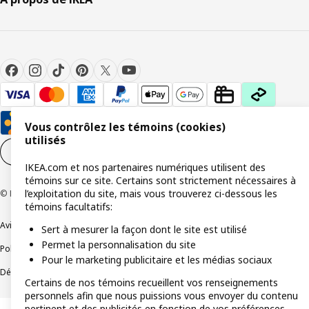
Vous contrôlez les témoins (cookies)
utilisés
Paramètres de témoins
FR
IKEA.com et nos partenaires numériques utilisent des
témoins sur ce site. Certains sont strictement nécessaires à
l’exploitation du site, mais vous trouverez ci-dessous les
© Inter IKEA Systems B.V 1999-2026
témoins facultatifs:
Avis de confidentialité
Témoins de connexion
Sert à mesurer la façon dont le site est utilisé
Permet la personnalisation du site
Politique de divulgation responsable
Modalités
Pour le marketing publicitaire et les médias sociaux
Déclaration sur le travail forcé et les enfants
Accessibilité
Certains de nos témoins recueillent vos renseignements
personnels afin que nous puissions vous envoyer du contenu
pertinent et des publicités en fonction de vos préférences.