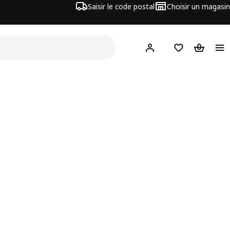
Saisir le code postal
Choisir un magasin
Hej
! Connectez-vous
Liste d'achats
Panier