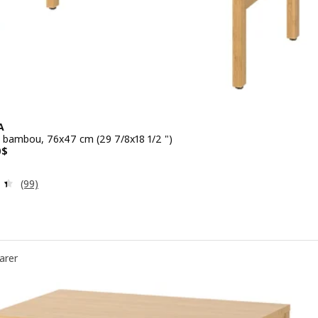
A
, bambou, 76x47 cm (29 7/8x18 1/2 ")
 199,00$
0
$
Examen: 4.4 sur des 5 Étoiles. Total des évaluations:
(99)
arer