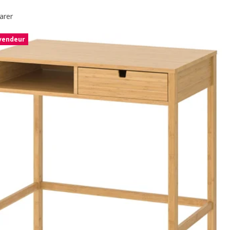
arer
 vendeur