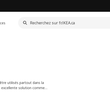
ices
re utilisés partout dans la
e excellente solution comme
dans un vestibule ou un salon.
ormer en coiffeuse.