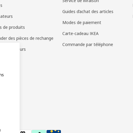
Service de livraison
es
Guides d’achat des articles
cateurs
Modes de paiement
s de produits
Carte-cadeau IKEA
er des pièces de rechange
Commande par téléphone
es et retours
ies
ns
u