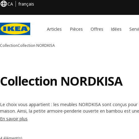
CA
français
Articles
Pièces
Offres
Idées
Serv
Collection
Collection NORDKISA
Collection NORDKISA
Le choix vous appartient : les meubles NORDKISA sont conçus pour êt
maison. Ainsi, la petite armoire-penderie ouverte en bambou est un
séparateur de pièce ou au pied du lit, tandis que la grande convient 
En savoir plus
Quant à la table de chevet, il suffit de l’éloigner du lit pour la transf
4 élément(s)