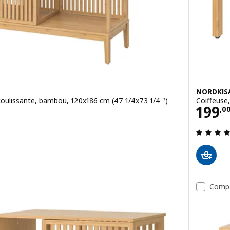
NORDKIS
coulissante, bambou, 120x186 cm (47 1/4x73 1/4 ")
Coiffeuse
Prix
199
,
0
6 sur des 5 Étoiles. Total des évaluations:
Comp