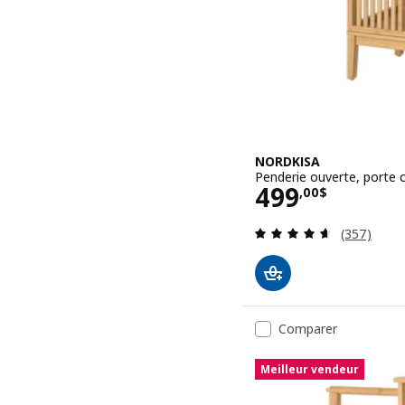
NORDKISA
Penderie ouverte, porte 
Prix 499,00$
499
,
00
$
Examen: 4.
(357)
Comparer
Meilleur vendeur