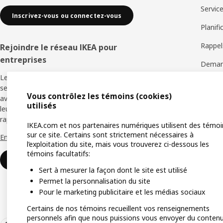
Servic
Inscrivez-vous ou connectez-vous
Planifi
Rappel
Rejoindre le réseau IKEA pour
entreprises
Demand
Les membres ont facilement accès à des
Échang
services de design, à des réductions et à des
Vous contrôlez les témoins (cookies)
avantages qui favorisent la croissance de
Garant
utilisés
leur entreprise. Adhérez maintenant ; c’est
rapide, facile et gratuit.
IKEA.com et nos partenaires numériques utilisent des témoi
sur ce site. Certains sont strictement nécessaires à
En savoir plus
l’exploitation du site, mais vous trouverez ci-dessous les
témoins facultatifs:
Inscrivez-vous ou connectez-vous
Sert à mesurer la façon dont le site est utilisé
Permet la personnalisation du site
Pour le marketing publicitaire et les médias sociaux
Certains de nos témoins recueillent vos renseignements
personnels afin que nous puissions vous envoyer du conten