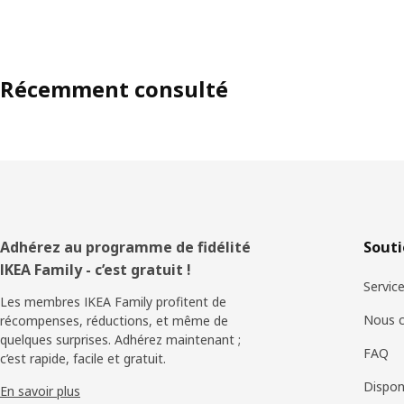
Récemment consulté
Pied
Adhérez au programme de fidélité
Sout
IKEA Family - c’est gratuit !
de
Service
Les membres IKEA Family profitent de
page
Nous c
récompenses, réductions, et même de
quelques surprises. Adhérez maintenant ;
FAQ
c’est rapide, facile et gratuit.
Disponi
En savoir plus