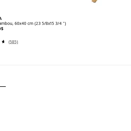
A
ambou, 60x40 cm (23 5/8x15 3/4 ")
 149,00$
0
$
Examen: 4.6 sur des 5 Étoiles. Total des évaluations:
(585)