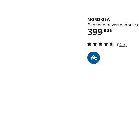
NORDKISA
Penderie ouverte, porte 
Prix 399,00$
399
,
00
$
Examen: 4.
(155)