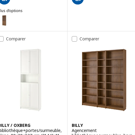
lus d’options
ILLY
ption : BILLY / OXBERG, Bibliothèque+portes vitrées, brun effet noye
ption : BILLY / OXBERG, Bibliothèque+portes vitrées, eff chêne/verre
Comparer
Comparer
BILLY / OXBERG
BILLY
Bibliothèque+portes/surmeuble,
Agencement