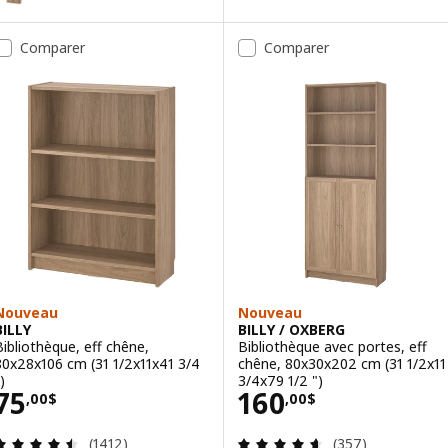
Option : BILLY / OXBERG, Biblio
ption : BILLY / OXBERG, Bibliothèque avec portes, brun effet noyer,
Comparer
Comparer
Option : BILLY / OXBERG, Biblio
ption : BILLY / OXBERG, Bibliothèque avec portes, noir eff chêne, 8
Nouveau
Nouveau
BILLY
BILLY / OXBERG
Bibliothèque, eff chêne,
Bibliothèque avec portes, eff
80x28x106 cm (31 1/2x11x41 3/4
chêne, 80x30x202 cm (31 1/2x11
)
3/4x79 1/2 ")
Prix 75,00$
Prix 160,00$
75
160
,
00
$
,
00
$
Examen: 4.5 sur des 5 Étoiles. Total des évaluatio
Examen: 4.6 sur d
(1412)
(357)