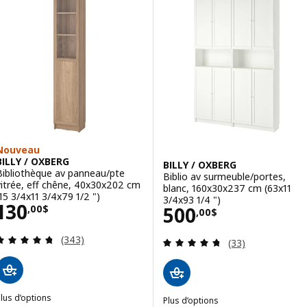
Nouveau
BILLY / OXBERG
BILLY / OXBERG
Bibliothèque av panneau/pte
Biblio av surmeuble/portes,
vitrée, eff chêne, 40x30x202 cm
blanc, 160x30x237 cm (63x11
(15 3/4x11 3/4x79 1/2 ")
3/4x93 1/4 ")
Prix 130,00$
130
Prix 500,00$
500
,
00
$
,
00
$
Examen: 4.7 sur des 5 Étoiles. Total des évaluatio
(343)
Examen: 4.7 sur 
(33)
lus d’options
Plus d’options