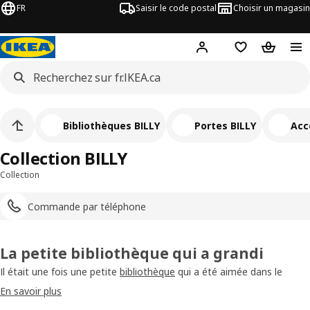
FR
Saisir le code postal
Choisir un magasin
Hej
! Connectez-vous
Liste d'achats
Panier
Bibliothèques BILLY
Portes BILLY
Acc
Collection BILLY
Collection
Commande par téléphone
La petite bibliothèque qui a grandi
Il était une fois une petite
bibliothèque
qui a été aimée dans le
monde entier et est devenue un classique. Et, comme la plupart des
En savoir plus
petites choses, elle a grandi. La bibliothèque BILLY est une