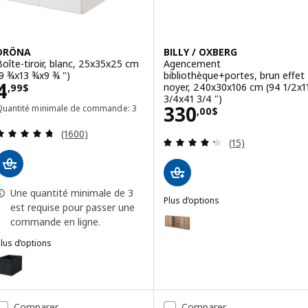
DRÖNA
BILLY / OXBERG
Boîte-tiroir, blanc, 25x35x25 cm
Agencement
(9 ¾x13 ¾x9 ¾ ")
bibliothèque+portes, brun effet
Prix 4,99$
4
noyer, 240x30x106 cm (94 1/2x1
,
99
$
3/4x41 3/4 ")
Prix 330,00$
330
Quantité minimale de commande: 3
,
00
$
Examen: 4.7 sur des 5 Étoiles. Total des évaluatio
(1600)
Examen: 4.3 sur d
(15)
Une quantité minimale de 3
Plus d’options
est requise pour passer une
BILLY / OXBERG
Option : BILLY / OXBERG, Agenc
commande en ligne.
lus d’options
Option : BILLY / OXBERG, Agence
DRÖNA
ption : DRÖNA, Boîte-tiroir, noir, 25x35x25 cm (9 ¾x13 ¾x9 ¾ ")
Option : BILLY / OXBERG, Agenc
Comparer
Comparer