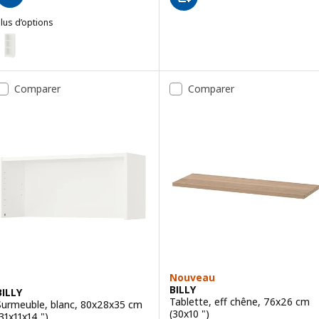
lus d’options
ILLY
ption : BILLY, Bibliothèque, blanc, 40x28x106 cm (15 3/4x11x41 3/4 "
ption : BILLY, Bibliothèque, brun effet noyer, 40x28x106 cm (15 3/4x
Comparer
Comparer
ption : BILLY, Bibliothèque, noir eff chêne, 40x28x106 cm (15 3/4x11x
Nouveau
BILLY
BILLY
Tablette, eff chêne, 76x26 cm
Surmeuble, blanc, 80x28x35 cm
(30x10 ")
(31x11x14 ")