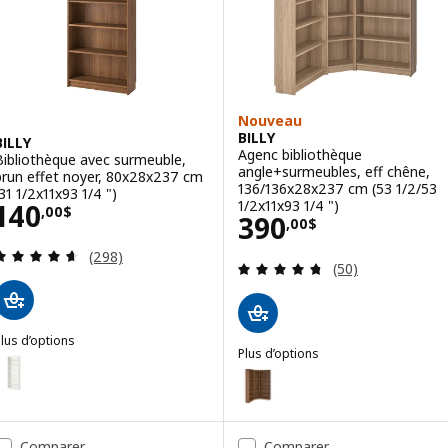
Nouveau
BILLY
BILLY
Agenc bibliothèque
Bibliothèque avec surmeuble,
angle+surmeubles, eff chêne,
brun effet noyer, 80x28x237 cm
136/136x28x237 cm (53 1/2/53
(31 1/2x11x93 1/4 ")
Prix 140,00$
1/2x11x93 1/4 ")
140
,
00
$
Prix 390,00$
390
,
00
$
Examen: 4.6 sur des 5 Étoiles. Total des évaluatio
(298)
Examen: 4.7 sur 
(50)
lus d’options
Plus d’options
ILLY
ption : BILLY, Bibliothèque avec surmeuble, blanc, 80x28x237 cm (31
BILLY
Option : BILLY, Agenc bibliothè
ption : BILLY, Bibliothèque avec surmeuble, eff chêne, 80x28x237 cm
Option : BILLY, Agenc bibliothè
Comparer
Comparer