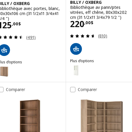
BILLY / OXBERG
BILLY / OXBERG
Bibliothèque av pann/ptes
Bibliothèque avec portes, blanc,
vitrées, eff chêne, 80x30x202
80x30x106 cm (31 1/2x11 3/4x41
cm (31 1/2x11 3/4x79 1/2 ")
3/4 ")
Prix 220,00$
220
Prix 125,00$
125
,
00
$
,
00
$
Examen: 4.6 sur d
(810)
Examen: 4.5 sur des 5 Étoiles. Total des évaluatio
(491)
Plus d’options
lus d’options
BILLY / OXBERG
ILLY / OXBERG
Option : BILLY / OXBERG, Biblio
ption : BILLY / OXBERG, Bibliothèque avec portes, eff chêne, 80x30x
Option : BILLY / OXBERG, Biblio
ption : BILLY / OXBERG, Bibliothèque avec portes, brun effet noyer,
Comparer
Comparer
Option : BILLY / OXBERG, Biblio
ption : BILLY / OXBERG, Bibliothèque avec portes, noir eff chêne, 8