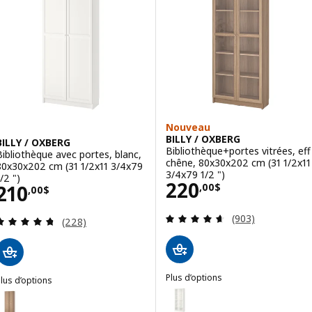
Nouveau
BILLY / OXBERG
BILLY / OXBERG
Bibliothèque+portes vitrées, eff
Bibliothèque avec portes, blanc,
chêne, 80x30x202 cm (31 1/2x11
80x30x202 cm (31 1/2x11 3/4x79
3/4x79 1/2 ")
/2 ")
Prix 220,00$
220
Prix 210,00$
210
,
00
$
,
00
$
Examen: 4.6 sur d
(903)
Examen: 4.7 sur des 5 Étoiles. Total des évaluatio
(228)
Plus d’options
lus d’options
BILLY / OXBERG
ILLY / OXBERG
Option : BILLY / OXBERG, Biblio
ption : BILLY / OXBERG, Bibliothèque avec portes, eff chêne, 80x30x