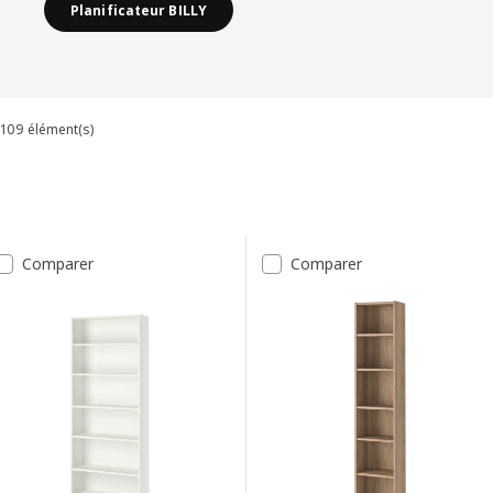
Planificateur BILLY
109 élément(s)
Trier et filtrer
Passer aux résultats
Liste des résultats
Comparer
Comparer