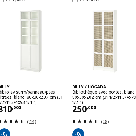
BILLY
BILLY / HÖGADAL
Biblio av surm/panneau/ptes
Bibliothèque avec portes, blanc,
vitrées, blanc, 80x30x237 cm (31
80x30x202 cm (31 1/2x11 3/4x7
1/2x11 3/4x93 1/4 ")
1/2 ")
Prix 310,00$
Prix 250,00$
310
250
,
00
$
,
00
$
Examen: 4.6 sur des 5 Étoiles. Total des évaluatio
Examen: 4.5 sur d
(114)
(28)