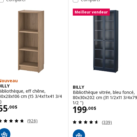
Option : BILLY, Agenc bibliothè
Meilleur vendeur
Nouveau
BILLY
BILLY
Bibliothèque, eff chêne,
Bibliothèque vitrée, bleu foncé,
40x28x106 cm (15 3/4x11x41 3/4
80x30x202 cm (31 1/2x11 3/4x7
)
1/2 ")
Prix 55,00$
55
Prix 199,00$
199
,
00
$
,
00
$
Examen: 4.7 sur des 5 Étoiles. Total des évaluatio
(926)
Examen: 4.6 sur d
(339)