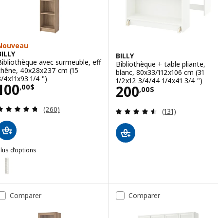
Nouveau
BILLY
BILLY
Bibliothèque avec surmeuble, eff
Bibliothèque + table pliante,
chêne, 40x28x237 cm (15
blanc, 80x33/112x106 cm (31
3/4x11x93 1/4 ")
1/2x12 3/4/44 1/4x41 3/4 ")
Prix 100,00$
100
Prix 200,00$
200
,
00
$
,
00
$
Examen: 4.7 sur des 5 Étoiles. Total des évaluatio
(260)
Examen: 4.5 sur d
(131)
lus d’options
ILLY
ption : BILLY, Bibliothèque, blanc, 40x28x237 cm (15 3/4x11x93 1/4 "
ption : BILLY, Bibliothèque avec surmeuble, brun effet noyer, 40x28
Comparer
Comparer