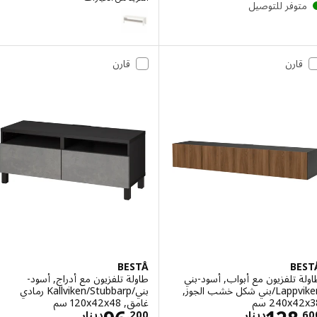
توفر للتوصيل
LACK
قارن
قارن
BESTÅ
BE
 تلفزيون مع أبواب, أسود-بني
طاولة تلفزيون مع أدراج, أسود-
Lappviken/بني شكل خشب الجوز,
بني/Kallviken/Stubbarp رمادي
‎240x سم‏
غامق, ‎120x42x48 سم‏
.
دينار
200
.
دينار