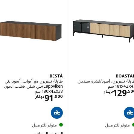
BESTÅ
BOAS
 تلفزيون, أسود/قشرة سنديان,
طاولة تلفزيون مع أبواب, أسود-بني
‎181 سم‏
Lappviken/بني شكل خشب الجوز,
الاسعار دينار 129.500
129
‎180x42x38 سم‏
.
دينار
الاسعار دينار .900
91
900
.
دينار
توفر للتوصيل
متوفر للتوصيل
المزيد من الخيارات