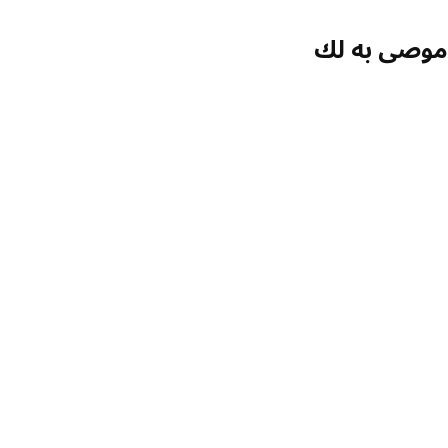
الخيار: BESTÅ, طاولة تلفزيون مع أبواب, أبيض Kallviken/Stubbarp/رمادي غامق مظهر الخرسانة, ‎120x42x74 سم‏
صى به لك