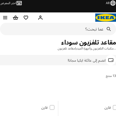
AR
اختر المعرض
مرحبًا! سجل الدخول
قائمة المفضلة
سلة التسوق
اعد تلفزيون سوداء
بات التلفزيون وأجهزة الميديا
مقاعد تلفزيون
انضم إلى عائلة ايكيا مجانا!
رتيب والتصفية
 إلى النتائج
مة النتائج
قارن
قارن