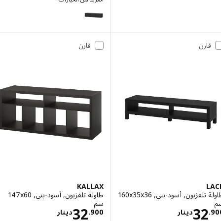
BESTÅ
قارن
قارن
KALLAX
L
طاولة تلفزيون, أسود-بني, ‎160x35x36
طاولة تلفزيون, أسود-بني, ‎147x60
سم‏
الاسعار دينار 32.900
الاسعار دينار .900
32
32
.
دينار
900
.
دينار