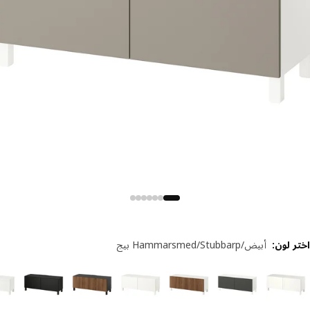
 لون
:
أبيض/Hammarsmed/Stubbarp بيج