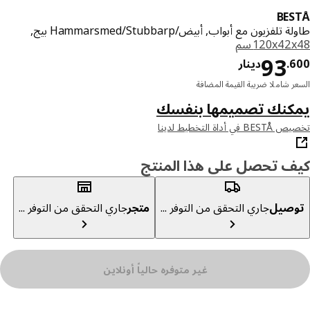
BE
تلفزيون مع أبواب, أبيض/Hammarsmed/Stubbarp بيج,
‎120x4 سم‏
دينار 93.600
93
6
.
دينار
ر شاملا ضريبة القيمة المضافة
كنك تصميمها بنفسك
ي أداة التخطيط لدينا
ف تحصل على هذا المنتج
صيل
جاري التحقق من التوفر ...
متجر
جاري التحقق من التوفر ...
غير متوفره حالياً أونلاين