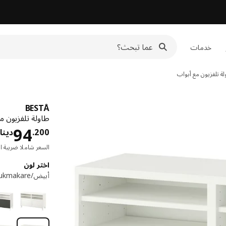
خدمات
ة تلفزيون مع أبواب
BESTÅ
طاولة تلفزيون مع أبواب,
94
200
.
دينار
السعر شاملا ضريبة ال
اختر لون
أبيض/Krukmakare بيج