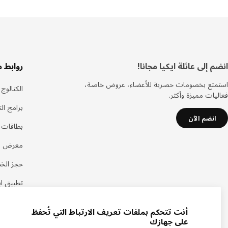
سفل
انضم إلى عائلة ايكيا مجانا!
روابط 
لصفحة
استمتع بخصومات حصرية للأعضاء، عروض خاصة،
الكتالوج
فعاليات مميزة وأكثر.
برامج ال
انضم الآن
بطاقات هد
معرض اي
حجز الخ
تطبيق اي
أنت تتحكم بملفات تعريف الارتباط التي تُحفظ
على جهازك