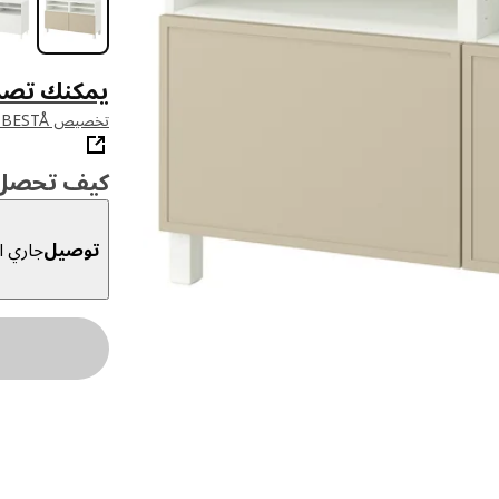
يمكنك تصم
تخصيص BESTÅ في أداة التخطيط لدينا
كيف تحصل ع
توصيل
جاري ال