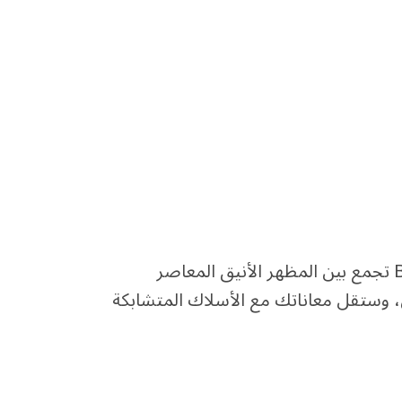
الذكاء ليس للتلفزيون وحده فقط! فطاولة التلفزيون BESTÅ تجمع بين المظهر الأنيق المعاصر
، وستقل معاناتك مع الأسلاك المتشابكة