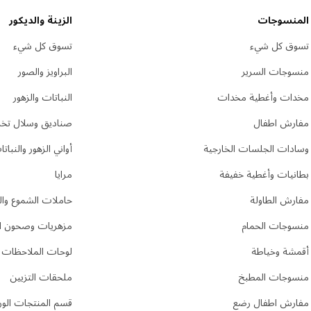
المنسوجات
الزينة والديكور
تسوق كل شيء
تسوق كل شيء
منسوجات السرير
البراويز والصور
مخدات وأغطية مخدات
النباتات والزهور
مفارش اطفال
صناديق وسلال تخز
وسادات الجلسات الخارجية
أواني الزهور والنبات
بطانيات وأغطية خفيفة
مرايا
مفارش الطاولة
حاملات الشموع وا
منسوجات الحمام
مزهريات وصحون ال
أقمشة وخياطة
لوحات الملاحظات
منسوجات المطبخ
ملحقات التزيين
مفارش اطفال رضع
قسم المنتجات الور