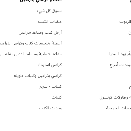
تسوق كل شيء
الرفوف
مخدات الكنب
ن
أرجل كنب ومقاعد بذراعين
أغطية وتلبيسات كنب وكراسي بذراعين
جهزة الميديا
مقاعد عثمانية ومساند القدم ومقاعد ب
وحدات أدراج
كراسي استرخاء
كراسي بذراعين وكنبات طويلة
ج
كنبات - سرير
يه وطاولات كونسول
كنبات
احات الخارجية
وحدات الكنب