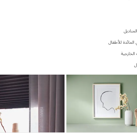
لمناديل
المائدة للأطفال
 الخارجية
ل