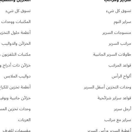
تسوق كل شيء
تسوق كل شيء
سراير النوم
المكتبات ووحدات 
منسوجات السرير
أنظمة حلول التخزي
مراتب السرير
الخزائن والدواليب
طاولات السرير الجانبية
مكتبات التلفزيون وأ
قواعد المراتب
خزائن ذات أدراج و
ألواح الرأس
دواليب الملابس
وحدات التخزين أسفل السرير
أنظمة تخزين للكرا
قواعد سراير شرائحية
خزائن جانبية وبوف
أرجل سرير
وحدات تخزين المس
سراير مع مراتب
العربات
أغطية السرير ورأس السرير
مقسمات للغرف