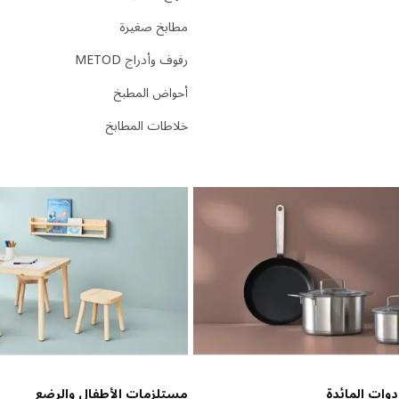
مطابخ صغيرة
رفوف وأدراج METOD
أحواض المطبخ
خلاطات المطابخ
وات المائدة
مستلزمات الأطفال والرضع