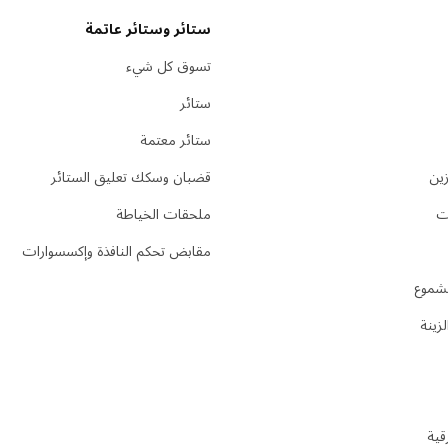
ستائر وستائر عاتمة
تسوق كل شيء
ستائر
ستائر معتمة
ين
قضبان وسكك تعليق الستائر
ات
ملحقات الخياطة
مقابض تحكم النافذة وإكسسوارات
لشموع
زينة
قية