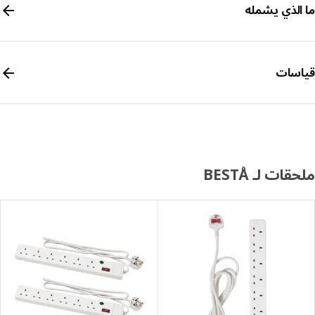
الذي يشمله
سات
ات لـ BESTÅ