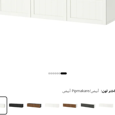
 لون
:
أبيض/Pipmakare أبيض