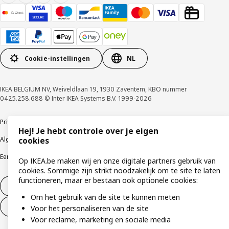
Cookie-instellingen
NL
IKEA BELGIUM NV, Weiveldlaan 19, 1930 Zaventem, KBO nummer
0425.258.688 © Inter IKEA Systems B.V. 1999-2026
Privacybeleid
Cookiebeleid
Gebruiksvoorwaarden
Hej! Je hebt controle over je eigen
Algemene contractvoorwaarden
Responsible Disclosure Program
cookies
Een etische bezorgdheid uiten
Klachten
Op IKEA.be maken wij en onze digitale partners gebruik van
cookies. Sommige zijn strikt noodzakelijk om te site te laten
functioneren, maar er bestaan ook optionele cookies:
Herroeping van contract
Om het gebruik van de site te kunnen meten
Herroeping van contract (services)
Voor het personaliseren van de site
Voor reclame, marketing en sociale media