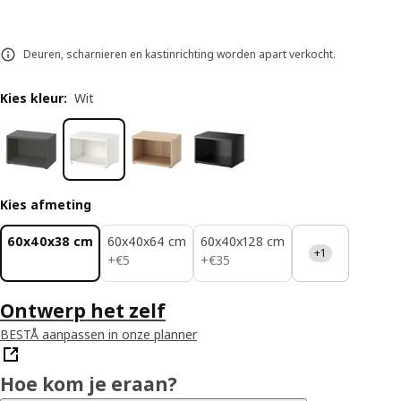
Deuren, scharnieren en kastinrichting worden apart verkocht.
Kies kleur
:
Wit
Kies afmeting
60x40x38 cm
60x40x64 cm
60x40x128 cm
+1
€ 5
€ 35
+
€
5
+
€
35
Ontwerp het zelf
BESTÅ aanpassen in onze planner
Hoe kom je eraan?