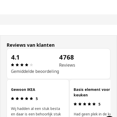
Reviews van klanten
4.1
4768
Beoordeling: 4.1 van 5 sterren. Totaal beoordeli
Reviews
Gemiddelde beoordeling
Reviews van klanten overslaan
Gewoon IKEA
Basis element voor de
keuken
Beoordeling: 5 van 5 sterren.
5
Beoordeling:
5
Wij hadden al een stuk besta
en daar is een behoorlijk stuk
Had geen plek in de keuk