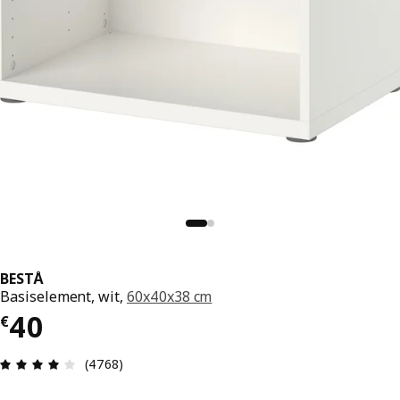
BESTÅ
Basiselement, wit,
60x40x38 cm
€ 40
40
€
Beoordeling: 4.1 van 5 sterren. Totaal beoordel
(4768)