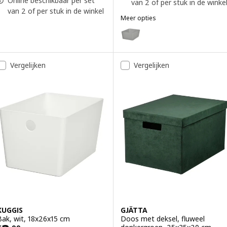
Online beschikbaar per set
van 2 of per stuk in de winke
van 2 of per stuk in de winkel
Meer opties
KUGGIS
Optie: KUGGIS, Bak, lichtgrijs, 
Vergelijken
Vergelijken
KUGGIS
GJÄTTA
Bak, wit, 18x26x15 cm
Doos met deksel, fluweel