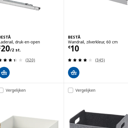
BESTÅ
BESTÅ
Laderail, druk-en-open
Wandrail, zilverkleur, 60 cm
Prijs € 20/2 st.
Prijs € 10
20
10
€
€
/2 st.
Beoordeling: 3.4 van 5 sterren. Totaal beoordelin
Beoordeling: 4 v
(320)
(345)
Vergelijken
Vergelijken