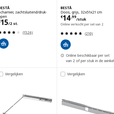
BESTÅ
BESTÅ
Scharnier, zachtsluitend/druk-
Doos, grijs, 32x51x21 cm
Prijs € 14,99/st
14
open
€
,
99
/stuk
Prijs € 15/2 st.
15
€
/2 st.
Online verkocht per set van 2
Beoordeling: 4 van 5 sterren. Totaal beoordeling
Beoordeling: 4.7
(1526)
(210)
Online beschikbaar per set
van 2 of per stuk in de winke
Vergelijken
Vergelijken