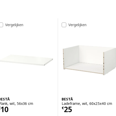
Doorgaan naar resultaten
Resultatenlijst
Vergelijken
Vergelijken
BESTÅ
BESTÅ
Plank, wit, 56x36 cm
Ladeframe, wit, 60x25x40 cm
Prijs € 10
Prijs € 25
10
25
€
€