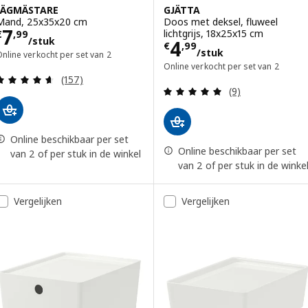
JÄGMÄSTARE
GJÄTTA
Mand, 25x35x20 cm
Doos met deksel, fluweel
Prijs € 7,99/stuk
7
lichtgrijs, 18x25x15 cm
€
,
99
/stuk
Prijs € 4,99/stu
4
€
,
99
/stuk
nline verkocht per set van 2
Online verkocht per set van 2
Beoordeling: 4.6 van 5 sterren. Totaal beoordelin
(157)
Beoordeling: 4.9
(9)
Online beschikbaar per set
Online beschikbaar per set
van 2 of per stuk in de winkel
van 2 of per stuk in de winke
Vergelijken
Vergelijken