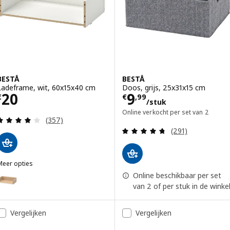
BESTÅ
BESTÅ
Ladeframe, wit, 60x15x40 cm
Doos, grijs, 25x31x15 cm
Prijs € 20
Prijs € 9,99/stu
20
9
€
€
,
99
/stuk
Online verkocht per set van 2
Beoordeling: 3.9 van 5 sterren. Totaal beoordelin
(357)
Beoordeling: 4.7
(291)
Meer opties
BESTÅ
ptie: BESTÅ, Ladeframe, wit gelazuurd eikeneffect, 60x15x40 cm
Online beschikbaar per set
van 2 of per stuk in de winke
ptie: BESTÅ, Ladeframe, zwartbruin, 60x15x40 cm
Vergelijken
Vergelijken
ptie: BESTÅ, Ladeframe, donkergrijs, 60x15x40 cm