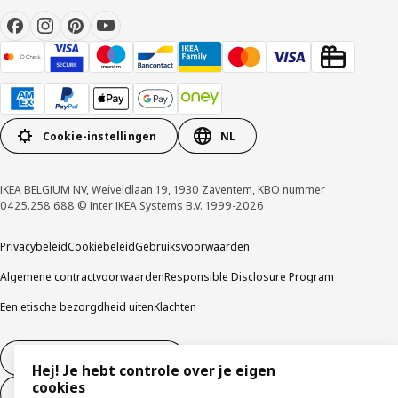
Cookie-instellingen
NL
IKEA BELGIUM NV, Weiveldlaan 19, 1930 Zaventem, KBO nummer
0425.258.688 © Inter IKEA Systems B.V. 1999-2026
Privacybeleid
Cookiebeleid
Gebruiksvoorwaarden
Algemene contractvoorwaarden
Responsible Disclosure Program
Een etische bezorgdheid uiten
Klachten
Herroeping van contract
Hej! Je hebt controle over je eigen
cookies
Herroeping van contract (services)