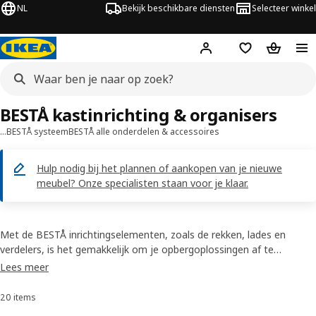
NL
Bekijk beschikbare diensten
Selecteer winkel
Hej!
Log in
Verlanglijstje
Winkelm
BESTÅ kastinrichting & organisers​
…
BESTÅ systeem
BESTÅ alle onderdelen & accessoires​
Hulp nodig bij het plannen of aankopen van je nieuwe
meubel? Onze specialisten staan voor je klaar.
Met de BESTÅ inrichtingselementen, zoals de rekken, lades en
verdelers, is het gemakkelijk om je opbergoplossingen af te
stemmen op jouw behoeftes. Zo blijft alles netjes en gemakkelijk te
Lees meer
vinden, van de kleinste verzamelstukken tot spelletjes, gadgets en
grote serveerschalen.
20 items
Sorteren en filteren