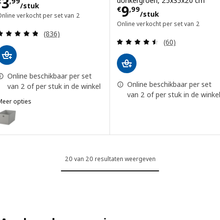
Prijs € 3,99/stuk
3
donkergroen, 25x35x20 cm
€
,
99
/stuk
Prijs € 9,99/stu
9
€
,
99
/stuk
nline verkocht per set van 2
Online verkocht per set van 2
Beoordeling: 4.8 van 5 sterren. Totaal beoordelin
(836)
Beoordeling: 4.5
(60)
Online beschikbaar per set
Online beschikbaar per set
van 2 of per stuk in de winkel
van 2 of per stuk in de winke
Meer opties
KUGGIS
ptie: KUGGIS, Bak, lichtgrijs, 18x26x15 cm
20 van 20 resultaten weergeven