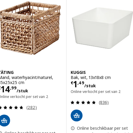
Optie: KUGGIS, Bak met deksel, zwartblauw/bamboe, 26x35x15 cm
Optie: KUGGIS, Bak met deksel, 
ptie: KUGGIS, Bak met deksel, lichtgrijs/bamboe, 26x35x15 cm
TÄTING
KUGGIS
Mand, waterhyacint/naturel,
Bak, wit, 13x18x8 cm
Prijs € 1,49/stu
1
35x25x25 cm
€
,
49
/stuk
Prijs € 14,99/stuk
14
€
,
99
/stuk
Online verkocht per set van 2
nline verkocht per set van 2
Beoordeling: 4.8
(836)
Beoordeling: 4.7 van 5 sterren. Totaal beoordelin
(282)
Online beschikbaar per set