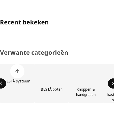
Recent bekeken
Verwante categorieën
Lijst met productcategorieën overslaan
BESTÅ systeem
BESTÅ poten
Knoppen &
handgrepen
kast
o