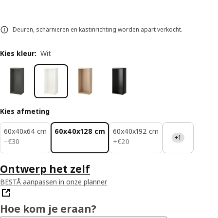
Deuren, scharnieren en kastinrichting worden apart verkocht.
Kies kleur
:
Wit
Kies afmeting
60x40x64 cm
60x40x128 cm
60x40x192 cm
+1
€ 30
€ 20
−
€
30
+
€
20
Ontwerp het zelf
BESTÅ aanpassen in onze planner
Hoe kom je eraan?