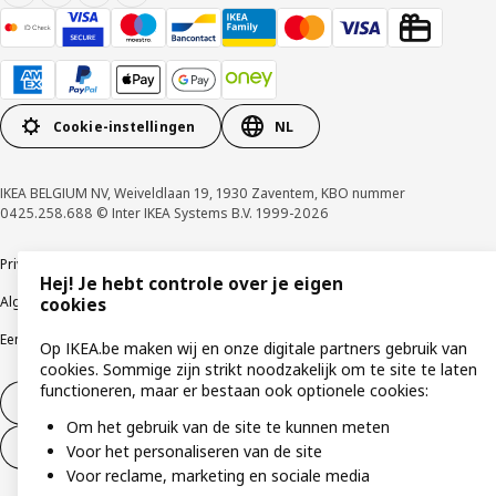
Cookie-instellingen
NL
IKEA BELGIUM NV, Weiveldlaan 19, 1930 Zaventem, KBO nummer
0425.258.688 © Inter IKEA Systems B.V. 1999-2026
Privacybeleid
Cookiebeleid
Gebruiksvoorwaarden
Hej! Je hebt controle over je eigen
Algemene contractvoorwaarden
Responsible Disclosure Program
cookies
Een etische bezorgdheid uiten
Klachten
Op IKEA.be maken wij en onze digitale partners gebruik van
cookies. Sommige zijn strikt noodzakelijk om te site te laten
functioneren, maar er bestaan ook optionele cookies:
Herroeping van contract
Om het gebruik van de site te kunnen meten
Herroeping van contract (services)
Voor het personaliseren van de site
Voor reclame, marketing en sociale media