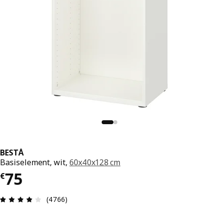
BESTÅ
Basiselement, wit,
60x40x128 cm
€ 75
75
€
Beoordeling: 4.1 van 5 sterren. Totaal beoordel
(4766)