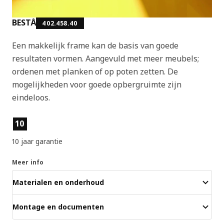
BESTÅ
402.458.40
Een makkelijk frame kan de basis van goede
resultaten vormen. Aangevuld met meer meubels;
ordenen met planken of op poten zetten. De
mogelijkheden voor goede opbergruimte zijn
eindeloos.
Producteigenschappen
10
10 jaar garantie
Meer info
Materialen en onderhoud
Montage en documenten