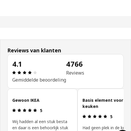
Reviews van klanten
4.1
4766
Beoordeling: 4.1 van 5 sterren. Totaal beoordeli
Reviews
Gemiddelde beoordeling
Reviews van klanten overslaan
Gewoon IKEA
Basis element voor de
keuken
Beoordeling: 5 van 5 sterren.
5
Beoordeling:
5
Wij hadden al een stuk besta
en daar is een behoorlijk stuk
Had geen plek in de keuk