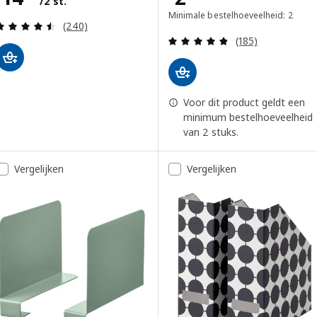
/2 st.
Minimale bestelhoeveelheid: 2
Beoordeling: 4.5 van 5 sterren. Totaal beoordelin
(240)
Beoordeling: 4.8
(185)
Voor dit product geldt een
minimum bestelhoeveelheid
van 2 stuks.
Vergelijken
Vergelijken