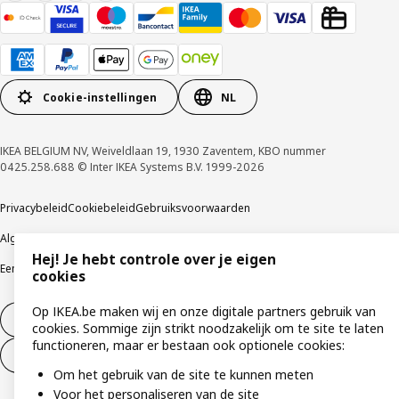
Cookie-instellingen
NL
IKEA BELGIUM NV, Weiveldlaan 19, 1930 Zaventem, KBO nummer
0425.258.688 © Inter IKEA Systems B.V. 1999-2026
Privacybeleid
Cookiebeleid
Gebruiksvoorwaarden
Algemene contractvoorwaarden
Responsible Disclosure Program
Hej! Je hebt controle over je eigen
Een etische bezorgdheid uiten
Klachten
cookies
Op IKEA.be maken wij en onze digitale partners gebruik van
Herroeping van contract
cookies. Sommige zijn strikt noodzakelijk om te site te laten
functioneren, maar er bestaan ook optionele cookies:
Herroeping van contract (services)
Om het gebruik van de site te kunnen meten
Voor het personaliseren van de site