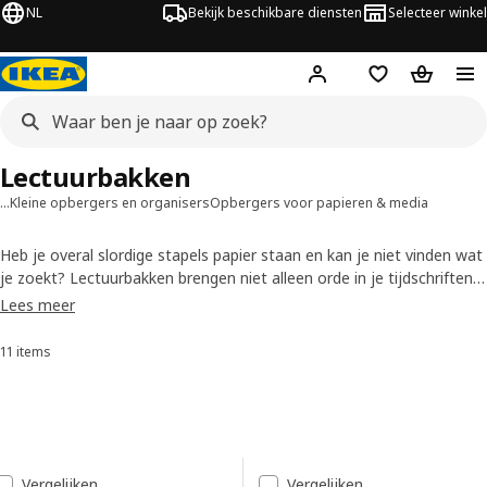
NL
Bekijk beschikbare diensten
Selecteer winkel
Hej!
Log in
Verlanglijstje
Winkelm
Lectuurbakken
…
Kleine opbergers en organisers
Opbergers voor papieren & media
Heb je overal slordige stapels papier staan en kan je niet vinden wat
je zoekt? Lectuurbakken brengen niet alleen orde in je tijdschriften,
ook facturen, brieven en allerhande papieren vinden er een plekje.
Lees meer
Veel van onze lectuurbakken zijn makkelijk uittrekbaar door de
opening in de hoge kant. Ze passen, net als onze boekensteunen,
11 items
Sorteren en filteren
netjes op een bureau of plank.
Doorgaan naar resultaten
Resultatenlijst
Vergelijken
Vergelijken