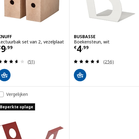
KNUFF
BUSBASSE
Lectuurbak set van 2, vezelplaat
Boekensteun, wit
Prijs € 9,99
Prijs € 4,99
9
4
€
,
99
€
,
99
Beoordeling: 3.6 van 5 sterren. Totaal beoordelin
Beoordeling: 4.6
(51)
(256)
Vergelijken
Beperkte oplage