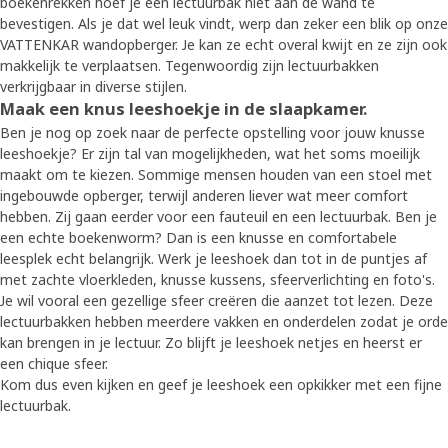
boekenrekken hoef je een lectuurbak niet aan de wand te
bevestigen. Als je dat wel leuk vindt, werp dan zeker een blik op onze
VATTENKAR wandopberger. Je kan ze echt overal kwijt en ze zijn ook
makkelijk te verplaatsen. Tegenwoordig zijn lectuurbakken
verkrijgbaar in diverse stijlen.
Maak een knus leeshoekje in de slaapkamer.
Ben je nog op zoek naar de perfecte opstelling voor jouw knusse
leeshoekje? Er zijn tal van mogelijkheden, wat het soms moeilijk
maakt om te kiezen. Sommige mensen houden van een stoel met
ingebouwde opberger, terwijl anderen liever wat meer comfort
hebben. Zij gaan eerder voor een fauteuil en een lectuurbak. Ben je
een echte boekenworm? Dan is een knusse en comfortabele
leesplek echt belangrijk. Werk je leeshoek dan tot in de puntjes af
met zachte vloerkleden, knusse kussens, sfeerverlichting en foto's.
Je wil vooral een gezellige sfeer creëren die aanzet tot lezen. Deze
lectuurbakken hebben meerdere vakken en onderdelen zodat je orde
kan brengen in je lectuur. Zo blijft je leeshoek netjes en heerst er
een chique sfeer.
Kom dus even kijken en geef je leeshoek een opkikker met een fijne
lectuurbak.