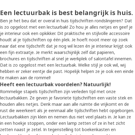
Een lectuurbak is best belangrijk is huis.
Ben je het beu dat er overal in huis tijdschriften rondslingeren? Dat
is zo opgelost met een lectuurbak! Zo hou je alles netjes en geef je
je interieur ook een opkikker. Dit praktische en stijlvolle accessoire
houdt al je tijdschriften op één plek. Je hoeft nooit meer op zoek
naar dat ene tijdschrift dat je nog wil lezen én je interieur krijgt ook
een fijn extraatje. Je merkt waarschijnlijk zelf dat papieren,
brochures en tijdschriften al snel je werkplek of salontafel innemen.
Dat is zo opgelost met een lectuurbak. Welke stijl je ook wil, wij
hebben er zeker eentje die past. Hopelijk helpen ze je ook een einde
te maken aan de rommel!
Heeft een lectuurbak voordelen? Natuurlijk!
Rommelige stapels tijdschriften zijn verleden tijd met onze
lectuurbakken. Ze geven je favoriete tijdschriften een vaste stek en
houden alles netjes. Denk maar aan alle ruimte die vrijkomt en de
rust die weerkeert als je eenmaal alle tijdschriften hebt opgeborgen.
Lectuurbakken zijn klein en nemen dus niet veel plaats in. Je kan ze
in een hoekje stoppen, onder een lamp zetten of ze in het zicht
zetten naast je zetel. In tegenstelling tot boekenkasten en