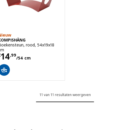
Nieuw
KOMPISHÄNG
Boekensteun, rood, 54x19x18
cm
Prijs € 14,99/54 cm
14
€
,
99
/54 cm
11 van 11 resultaten weergeven