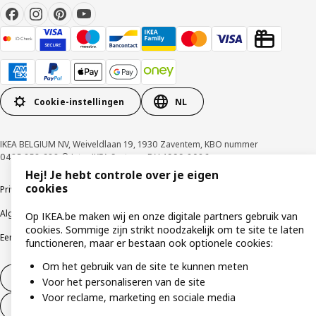
Cookie-instellingen
NL
IKEA BELGIUM NV, Weiveldlaan 19, 1930 Zaventem, KBO nummer
0425.258.688 © Inter IKEA Systems B.V. 1999-2026
Hej! Je hebt controle over je eigen
cookies
Privacybeleid
Cookiebeleid
Gebruiksvoorwaarden
Algemene contractvoorwaarden
Responsible Disclosure Program
Op IKEA.be maken wij en onze digitale partners gebruik van
cookies. Sommige zijn strikt noodzakelijk om te site te laten
Een etische bezorgdheid uiten
Klachten
functioneren, maar er bestaan ook optionele cookies:
Om het gebruik van de site te kunnen meten
Herroeping van contract
Voor het personaliseren van de site
Voor reclame, marketing en sociale media
Herroeping van contract (services)