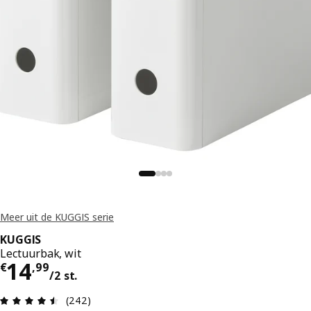
Meer uit de KUGGIS serie
KUGGIS
Lectuurbak, wit
€ 14,99/2 st.
14
€
,
99
/2 st.
Beoordeling: 4.5 van 5 sterren. Totaal beoordel
(242)