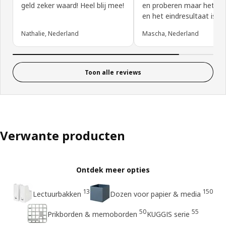
geld zeker waard! Heel blij mee!
en proberen maar het is 
en het eindresultaat is m
Nathalie, Nederland
Mascha, Nederland
Toon alle reviews
Verwante producten
Ontdek meer opties
13
150
Lectuurbakken
Dozen voor papier & media
50
55
Prikborden & memoborden
KUGGIS serie