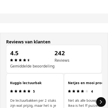
Reviews van klanten
4.5
242
Beoordeling: 4.5 van 5 sterren. Totaal beoordeli
Reviews
Gemiddelde beoordeling
Reviews van klanten overslaan
Kuggis lectuurbak
Netjes en mooi produc
Beoordeling: 5 van 5 sterren.
Beoordeling:
5
4
De lectuurbakken per 2 stuks
Net als alle bouwpakkett
zijn wat prijzig, maar het is je
Ikea is het ff puzzelen, 