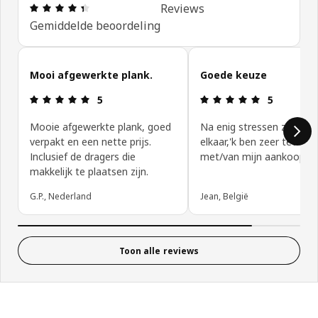
Beoordeling: 4.4 van 5 sterren. Totaal beoordeli
Reviews
Gemiddelde beoordeling
Reviews van klanten overslaan
Mooi afgewerkte plank.
Goede keuze
Beoordeling: 5 van 5 sterren.
Beoordeling:
5
5
Mooie afgewerkte plank, goed
Na enig stressen zat het 
verpakt en een nette prijs.
elkaar,'k ben zeer tevred
Inclusief de dragers die
met/van mijn aankoop.
makkelijk te plaatsen zijn.
G.P., Nederland
Jean, België
Toon alle reviews