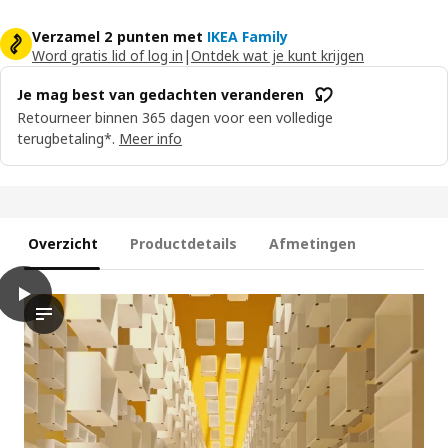
Verzamel 2 punten met
IKEA Family
Word gratis lid of log in
|
Ontdek wat je kunt krijgen
Je mag best van gedachten veranderen
Retourneer binnen 365 dagen voor een volledige
terugbetaling*.
Meer info
Overzicht
Productdetails
Afmetingen
play
BESTÅ Plank, wit, 56x36 cm
In de video is een product te zien met de naam BESTÅ, wat een