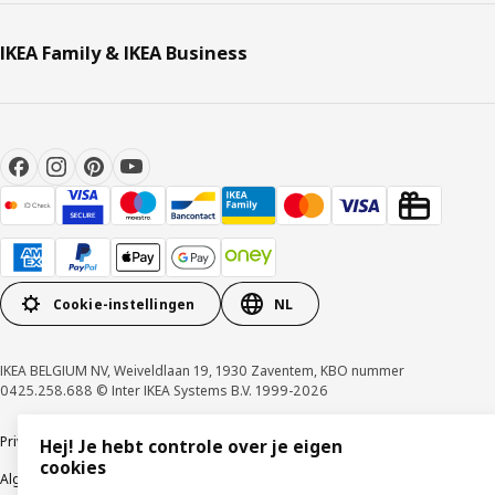
IKEA Family & IKEA Business
Cookie-instellingen
NL
IKEA BELGIUM NV, Weiveldlaan 19, 1930 Zaventem, KBO nummer
0425.258.688 © Inter IKEA Systems B.V. 1999-2026
Privacybeleid
Cookiebeleid
Gebruiksvoorwaarden
Hej! Je hebt controle over je eigen
cookies
Algemene contractvoorwaarden
Responsible Disclosure Program