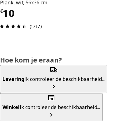
Plank, wit,
56x36 cm
€ 10
10
€
Beoordeling: 4.4 van 5 sterren. Totaal beoordel
(1717)
Hoe kom je eraan?
Levering
Ik controleer de beschikbaarheid...
Winkel
Ik controleer de beschikbaarheid...