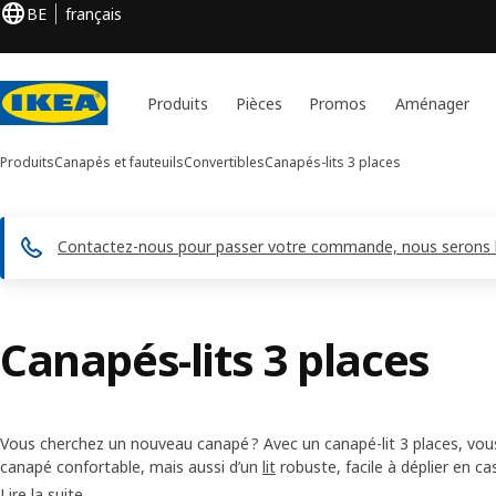
BE
français
Produits
Pièces
Promos
Aménager
Produits
Canapés et fauteuils
Convertibles
Canapés-lits 3 places
Contactez-nous pour passer votre commande, nous serons h
Canapés-lits 3 places
Vous cherchez un nouveau canapé ? Avec un canapé-lit 3 places, vo
canapé confortable, mais aussi d’un
lit
robuste, facile à déplier en ca
canapés convertibles 3 places vous donne le choix parmi différents 
Lire la suite