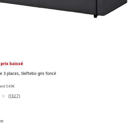
prix baissé
N
e 3 places, Skiftebo gris foncé
 499€
Prix précédent 549€
dent
549
€
Révision: 4.1 hors de 5 étoiles. Nombre total de commenta
(1327)
me