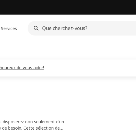
Services
eureux de vous aider!
us disposerez non seulement d’un
s de besoin. Cette sélection de
modèles et coloris en phase avec