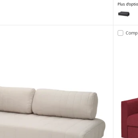
Plus d’opti
LANDSKRO
Option : 
Option : 
Comp
Option : 