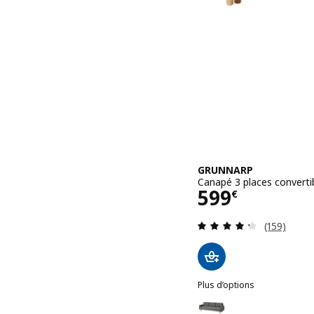
GRUNNARP
Canapé 3 places converti
Prix 599€
599
€
Révision: 
(159)
Plus d’options
GRUNNARP
Option : GRUNNARP, Cana