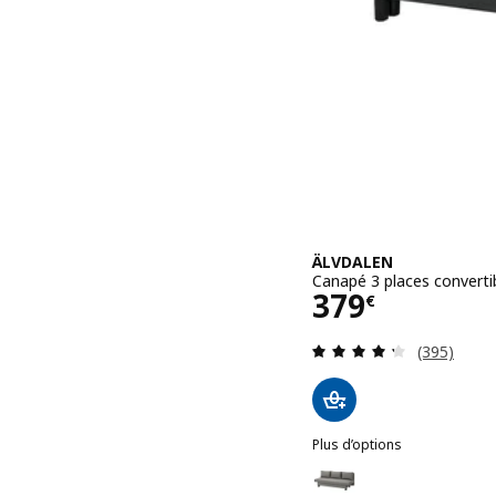
ÄLVDALEN
Canapé 3 places convertib
Prix 379€
379
€
Révision: 
(395)
Plus d’options
ÄLVDALEN
Option : ÄLVDALEN, Canap