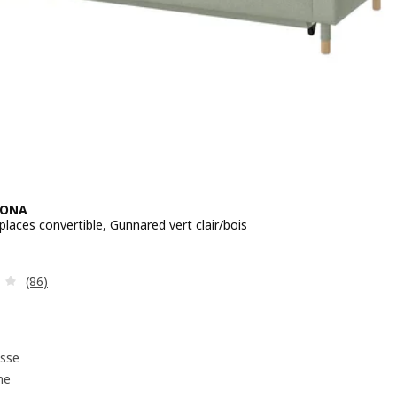
RONA
laces convertible, Gunnared vert clair/bois
 899€
Révision: 3.3 hors de 5 étoiles. Nombre total de commenta
(86)
sse
me