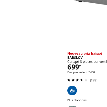
Nouveau prix baissé
BÅRSLÖV
Canapé 3 places convertib
Prix 699€
699
€
Prix précéde
Prix précédent
749
€
Révision: 
(198)
Plus d’options
BÅRSLÖV
Option : BÅRSLÖV, Canapé 