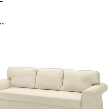
ons
RIHETEN, Canapé 3 places convertible, Faringe gris clair
FRIHETEN, Canapé 3 places convertible, Faringe brun orangé
arer
FRIHETEN, Convertible 3 places, Bomstad noir