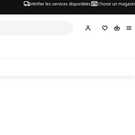
Vérifier les services disponibles
Choisir un magasin
Hej
! Connectez-vous
Listes de Favor
Panier