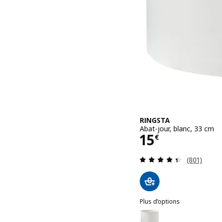
RINGSTA
Abat-jour, blanc, 33 cm
Prix 15€
15
€
Révision: 
(801)
Plus d’options
RINGSTA
Option : RINGSTA, Abat-j