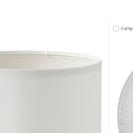
tats
Comp