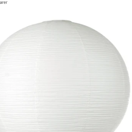
arer
YMÖ, Abat-jour, noir/couleur laiton, 24 cm