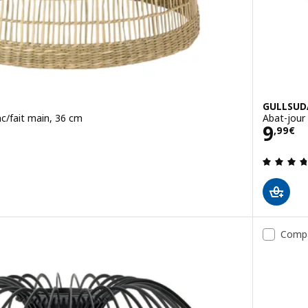
GULLSUD
nc/fait main, 36 cm
Abat-jour
Prix 
9
,
99
€
4.6 hors de 5 étoiles. Nombre total de commentaires:
Comp