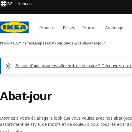
BE
français
Produits
Pièces
Promos
Aménager
Produits
Luminaires
Lampes
Abat-jour, pieds & câbles
Abat-jour
Besoin d'aide pour installer votre luminaire ? Découvrez notre
Abat-jour
Donnez à votre éclairage le look que vous voulez avec nos abat-jour
assortiment de style, de motifs et de couleurs pour tous les éclairage
changer, un nouvel abat-jour ne vous coûtera presque rien mais il ser
Lire la suite