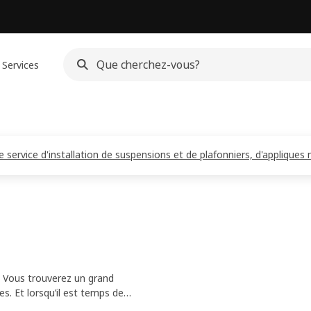
Services
 service d'installation de suspensions et de plafonniers, d'appliques m
. Vous trouverez un grand
s. Et lorsqu’il est temps de
a du plus bel effet dans votre