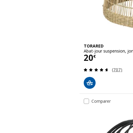
TORARED
Abat-jour suspension, jo
Prix 20€
20
€
Révision: 
(707)
Comparer