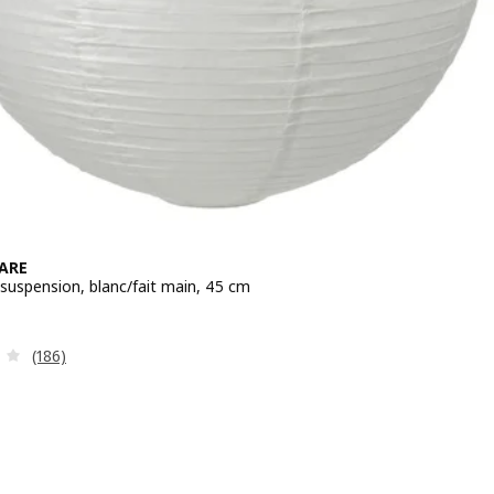
ARE
 suspension, blanc/fait main, 45 cm
 4€
Révision: 3.6 hors de 5 étoiles. Nombre total de commenta
(186)