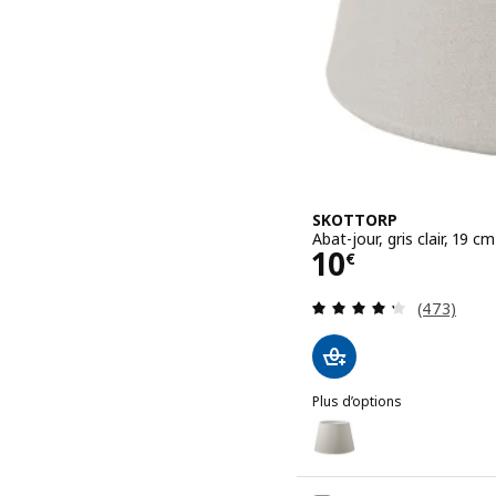
SKOTTORP
Abat-jour, gris clair, 19 cm
Prix 10€
10
€
Révision: 
(473)
Plus d’options
SKOTTORP
Option : SKOTTORP, Abat-j
Option : SKOTTORP, Abat-j