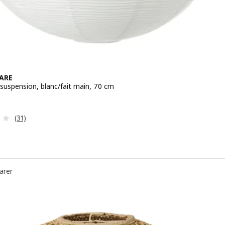
ARE
 suspension, blanc/fait main, 70 cm
9,99€
Révision: 3.7 hors de 5 étoiles. Nombre total de commenta
(31)
arer