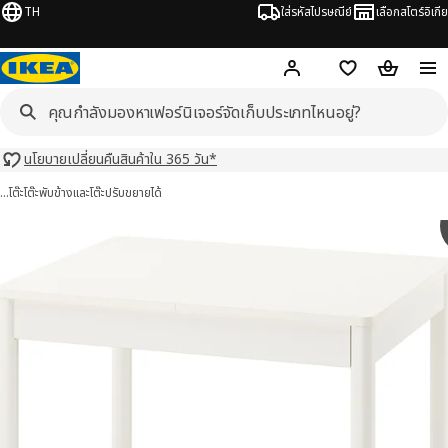
TH
ใส่รหัสไปรษณีย์
เลือกสโตร์อิเกีย
Hej!
เข้าสู่ระบบ หรือ ลงทะเ
ช้อปปิ้งลิสต์
ตะกร้าสินค้
นโยบายเปลี่ยนคืนสินค้าใน 365 วัน*
…
โต๊ะ
โต๊ะพับข้างและโต๊ะปรับขยายได้
STAD ทุนสตัด 5 รูป
มภาพ