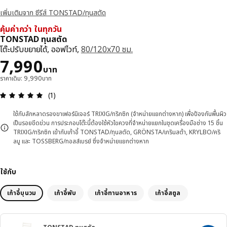
เพิ่มเติมจาก ซีรีส์ TONSTAD/ทุนสตัด
คุ้มค่ากว่า ในทุกวัน
TONSTAD ทุนสตัด
โต๊ะปรับขยายได้, ออฟไวท์,
80/120x70 ซม.
ราคา 7990บาท
7,990
บาท
ราคาเดิม: 9,990บาท
ความคิดเห็น: 5 จาก 5 ดาว รีวิวทั้งหมด: 1
(1)
ใช้กับสักหลาดรองขาเฟอร์นิเจอร์ TRIXIG/ทริกซิก (จำหน่ายแยกต่างหาก) เพื่อป้องกันพื้นผิว
เป็นรอยขีดข่วน การประกอบโต๊ะนี้ต้องใช้หัวไขควงที่จำหน่ายแยกในชุดเครื่องมือช่าง 15 ชิ้น
TRIXIG/ทริกซิก เข้ากับเก้าอี้ TONSTAD/ทุนสตัด, GRÖNSTA/เกรินสต้า, KRYLBO/คริ
ลบู และ TOSSBERG/ทอสส์เบรย์ ซึ่งจำหน่ายแยกต่างหาก
ใช้กับ
เก้าอี้บุนวม
เก้าอี้พับ
เก้าอี้ทานอาหาร
เก้าอี้สตูล