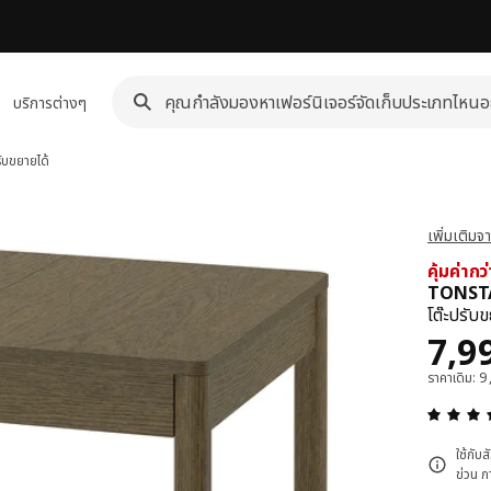
บริการต่างๆ
ับขยายได้
เพิ่มเติม
คุ้มค่ากว
TONSTA
โต๊ะปรับข
ราค
7,9
ราคาเดิม: 
ใช้กับ
ข่วน ก