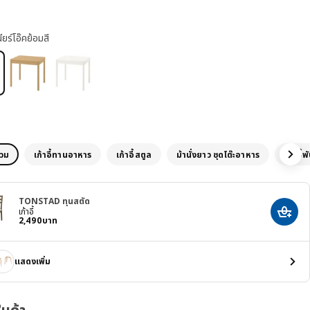
ียร์โอ๊คย้อมสี
นวม
เก้าอี้ทานอาหาร
เก้าอี้สตูล
ม้านั่งยาว ชุดโต๊ะอาหาร
เก้าอี้พ
TONSTAD ทุนสตัด
เก้าอี้
เพิ่มสิ
ราคา 2490บาท
2,490
บาท
แสดงเพิ่ม