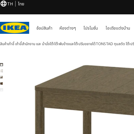
TH
ไทย
ช้อปสินค้า
ห้องต่างๆ
โปรโมชั่น
ไอเดียแต่งบ้าน
สินค้า
เก้าอี้ เก้าอี้สำนักงาน และ ม้านั่ง
โต๊ะ
โต๊ะพับข้างและโต๊ะปรับขยายได้
TONSTAD ทุนสตัด
โต๊ะปร
TONSTAD ทุนสตัด 5 รูป
ข้ามภาพ