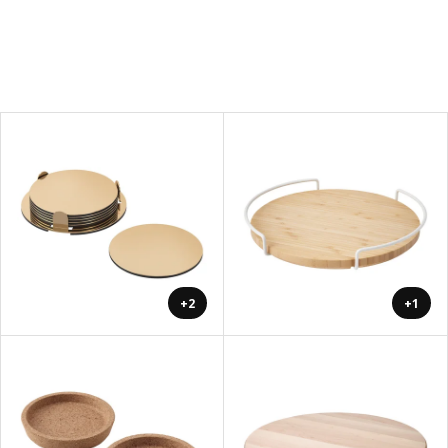
+2
+1