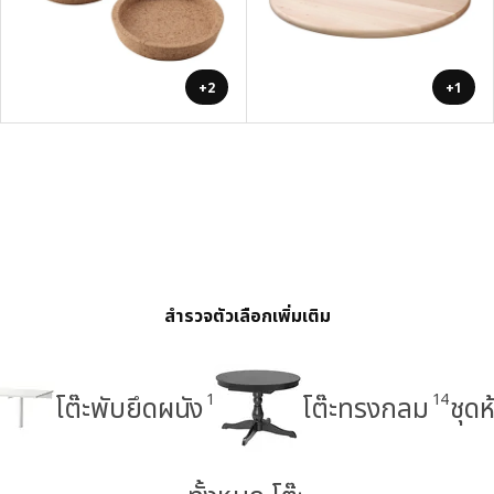
+2
+1
สำรวจตัวเลือกเพิ่มเติม
1
14
โต๊ะพับยึดผนัง
โต๊ะทรงกลม
ชุด