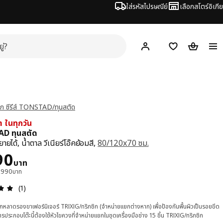
ใส่รหัสไปรษณีย์
เลือกสโตร์อิเกีย
Hej!
เข้าสู่ระบบ หรือ ลงทะเ
ช้อปปิ้งลิสต์
ตะกร้าสินค้
จาก ซีรีส์ TONSTAD/ทุนสตัด
่า ในทุกวัน
D ทุนสตัด
ยายได้, น้ำตาล วีเนียร์โอ๊คย้อมสี,
80/120x70 ซม.
า 7990บาท
90
บาท
9,990บาท
ความคิดเห็น: 5 จาก 5 ดาว รีวิวทั้งหมด: 1
(1)
สักหลาดรองขาเฟอร์นิเจอร์ TRIXIG/ทริกซิก (จำหน่ายแยกต่างหาก) เพื่อป้องกันพื้นผิวเป็นรอยขีด
ารประกอบโต๊ะนี้ต้องใช้หัวไขควงที่จำหน่ายแยกในชุดเครื่องมือช่าง 15 ชิ้น TRIXIG/ทริกซิก