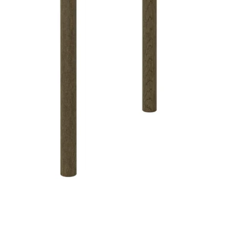
Image zoomed out, normal view