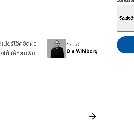
วิธีรับ
จัดส่งส
นียร์โอ๊คขัดผิว
ดีไซเนอร์
Ola Wihlborg
ได้ ให้คุณเพิ่ม