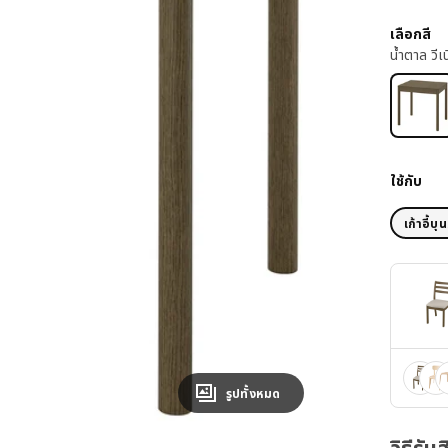
เลือกสี
น้ำตาล วีเน
ใช้กับ
เก้าอี้บุ
รูปทั้งหมด