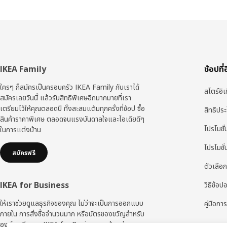
ส่วน
IKEA Family
ช้อปที่
ท้าย
ใครๆ ก็สมัครเป็นครอบครัว IKEA Family กับเราได้
สโตร์อิเ
สมัครเลยวันนี้ แล้วรับสิทธิพิเศษอีกมากมายที่เรา
เตรียมไว้ให้คุณตลอดปี ทั้งสะสมแต้มทุกครั้งที่ช้อป ซื้อ
สิทธิปร
สินค้าราคาพิเศษ ตลอดจนแรงบันดาลใจและไอเดียดีๆ
โปรโมชั่
ในการแต่งบ้าน
โปรโมชั
สมัครฟรี
ตัวเลือก
IKEA for Business
วิธีช้อป
ให้เราช่วยดูแลธุรกิจของคุณ ไม่ว่าจะเป็นการออกแบบ
คู่มือการ
ภายใน การสั่งซื้อจำนวนมาก หรือบัตรของขวัญสำหรับ
องค์กร ทีมงาน IKEA for Business พร้อมช่วยคุณทุก