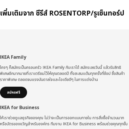
เพิ่มเติมจาก ซีรีส์ ROSENTORP/รูเซ็นทอร์ป
ส่วน
IKEA Family
ท้าย
ใครๆ ก็สมัครเป็นครอบครัว IKEA Family กับเราได้ สมัครเลยวันนี้ แล้วรับสิทธิ
พิเศษอีกมากมายที่เราเตรียมไว้ให้คุณตลอดปี ทั้งสะสมแต้มทุกครั้งที่ช้อป ซื้อสินค้า
ราคาพิเศษ ตลอดจนแรงบันดาลใจและไอเดียดีๆ ในการแต่งบ้าน
สมัครฟรี
IKEA for Business
ให้เราช่วยดูแลธุรกิจของคุณ ไม่ว่าจะเป็นการออกแบบภายใน การสั่งซื้อจำนวนมาก
หรือบัตรของขวัญสำหรับองค์กร ทีมงาน IKEA for Business พร้อมช่วยคุณทุกขั้น