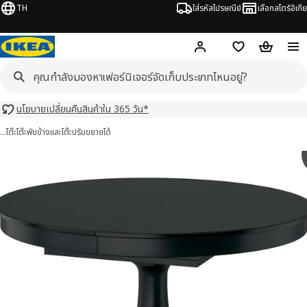
TH
ใส่รหัสไปรษณีย์
เลือกสโตร์อิเกีย
Hej!
เข้าสู่ระบบ หรือ ลงทะเ
ช้อปปิ้งลิสต์
ตะกร้าสินค้
นโยบายเปลี่ยนคืนสินค้าใน 365 วัน*
…
โต๊ะ
โต๊ะพับข้างและโต๊ะปรับขยายได้
ENTORP รูเซ็นทอร์ป 7 รูป
มภาพ