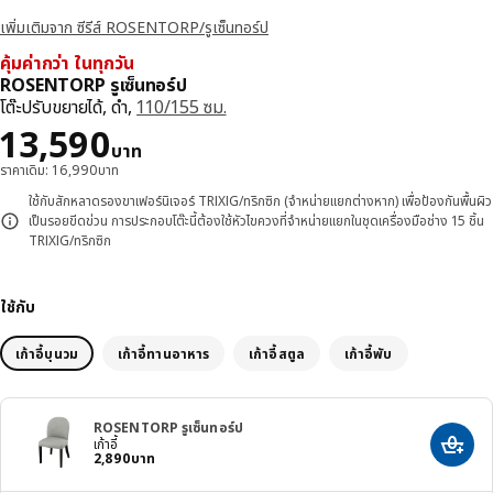
เพิ่มเติมจาก ซีรีส์ ROSENTORP/รูเซ็นทอร์ป
คุ้มค่ากว่า ในทุกวัน
ROSENTORP รูเซ็นทอร์ป
โต๊ะปรับขยายได้, ดำ,
110/155 ซม.
ราคา 13590บาท
13,590
บาท
ราคาเดิม: 16,990บาท
ใช้กับสักหลาดรองขาเฟอร์นิเจอร์ TRIXIG/ทริกซิก (จำหน่ายแยกต่างหาก) เพื่อป้องกันพื้นผิว
เป็นรอยขีดข่วน การประกอบโต๊ะนี้ต้องใช้หัวไขควงที่จำหน่ายแยกในชุดเครื่องมือช่าง 15 ชิ้น
TRIXIG/ทริกซิก
ใช้กับ
เก้าอี้บุนวม
เก้าอี้ทานอาหาร
เก้าอี้สตูล
เก้าอี้พับ
ROSENTORP รูเซ็นทอร์ป
เก้าอี้
เพิ่มสิ
ราคา 2890บาท
2,890
บาท