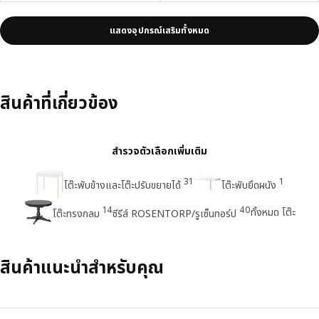
แสดงอุปกรณ์เสริมทั้งหมด
สินค้าที่เกี่ยวข้อง
สำรวจตัวเลือกเพิ่มเติม
31
1
โต๊ะพับข้างและโต๊ะปรับขยายได้
โต๊ะพับยึดผนัง
14
40
ทั้งหมด โต๊ะ
โต๊ะทรงกลม
ซีรีส์ ROSENTORP/รูเซ็นทอร์ป
สินค้าแนะนำสำหรับคุณ