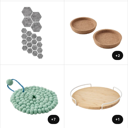
+2
+7
+1