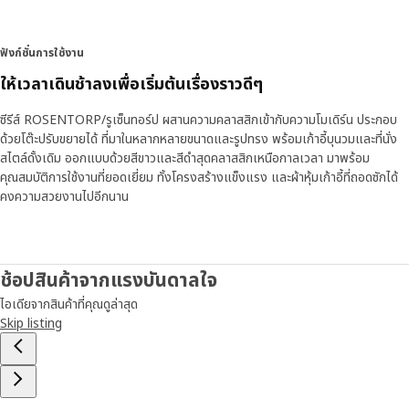
ฟังก์ชั่นการใช้งาน
ให้เวลาเดินช้าลงเพื่อเริ่มต้นเรื่องราวดีๆ
ซีรีส์ ROSENTORP/รูเซ็นทอร์ป ผสานความคลาสสิกเข้ากับความโมเดิร์น ประกอบ
ด้วยโต๊ะปรับขยายได้ ที่มาในหลากหลายขนาดและรูปทรง พร้อมเก้าอี้บุนวมและที่นั่ง
สไตล์ดั้งเดิม ออกแบบด้วยสีขาวและสีดำสุดคลาสสิกเหนือกาลเวลา มาพร้อม
คุณสมบัติการใช้งานที่ยอดเยี่ยม ทั้งโครงสร้างแข็งแรง และผ้าหุ้มเก้าอี้ที่ถอดซักได้
คงความสวยงานไปอีกนาน
ช้อปสินค้าจากแรงบันดาลใจ
ไอเดียจากสินค้าที่คุณดูล่าสุด
Skip listing