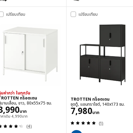
ัวเลือก: TROTTEN ทร็อตเตน, ตู้2ลิ้นชักมีล้อเลื่อน, น้ำเงิน/ฟ้า
เปรียบเทียบ
เปรียบเทียบ
ุ้มค่ากว่า ในทุกวัน
TROTTEN ทร็อตเตน
TROTTEN ทร็อตเตน
ู้บานเลื่อน, ขาว, 80x55x75 ซม.
ชุดตู้, แอนทราไซต์, 140x173 ซม.
ราคา 3990บาท
3,990
ราคา 7980บาท
7,980
บาท
บาท
ราคาเดิม 4990บาท
าคาเดิม
4,990
บาท
ทบทวน: 5 หมด 5 ดว
(1)
ทบทวน: 4.3 หมด 5 ดวงดาว ความเห็นทั้งหมด:
(4)