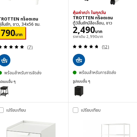
คุ้มค่ากว่า ในทุกวัน
TROTTEN ทร็อตเตน
TROTTEN ทร็อตเตน
ตู้3ลิ้นชักมีล้อเลื่อน, ขาว
ู้ลิ้นชัก, ขาว, 34x56 ซม.
ราคา 2490บาท
2,490
ราคา 790บาท
790
บาท
บาท
ราคาเดิม 2990บาท
ราคาเดิม
2,990
บาท
ทบทวน: 4.7 หมด 5 
ทบทวน: 5 หมด 5 ดวงดาว ความเห็นทั้งหมด:
(12)
(7)
พร้อมสำหรับการจัดส่ง
พร้อมสำหรับการจัดส่ง
รูปแบบอื่น ๆ
ูปแบบอื่น ๆ
TROTTEN ทร็อตเตน
ROTTEN ทร็อตเตน
ตัวเลือก: TROTTEN ทร็อตเตน, ตู้3ลิ้น
ัวเลือก: TROTTEN ทร็อตเตน, ตู้ลิ้นชัก, แอนทราไซต์, 34x56 ซม.
ตัวเลือก: TROTTEN ทร็อตเตน, ตู้3ลิ้นชั
เปรียบเทียบ
เปรียบเทียบ