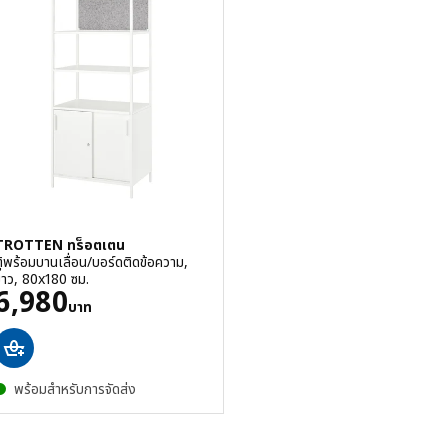
TROTTEN ทร็อตเตน
ู้พร้อมบานเลื่อน/บอร์ดติดข้อความ,
ขาว, 80x180 ซม.
ราคา 6980บาท
6,980
บาท
พร้อมสำหรับการจัดส่ง