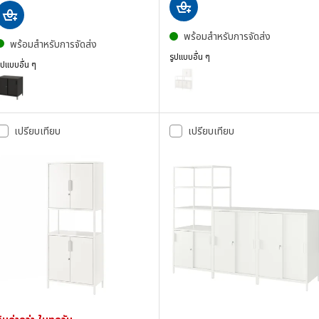
พร้อมสำหรับการจัดส่ง
พร้อมสำหรับการจัดส่ง
รูปแบบอื่น ๆ
ูปแบบอื่น ๆ
TROTTEN ทร็อตเตน
ตัวเลือก: TROTTEN ทร็อตเตน, ชุดตู้
ROTTEN ทร็อตเตน
ัวเลือก: TROTTEN ทร็อตเตน, ตู้บานเลื่อน, แอนทราไซต์, 80x55x75 ซม.
เปรียบเทียบ
เปรียบเทียบ