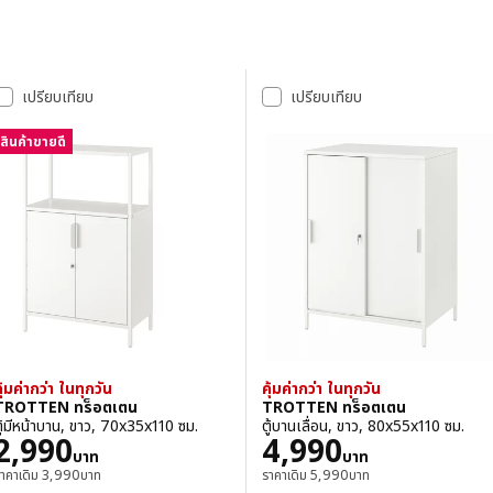
ข้ามไปยังผลลัพธ์
รายการผลลัพธ์
เปรียบเทียบ
เปรียบเทียบ
สินค้าขายดี
ุ้มค่ากว่า ในทุกวัน
คุ้มค่ากว่า ในทุกวัน
TROTTEN ทร็อตเตน
TROTTEN ทร็อตเตน
ู้มีหน้าบาน, ขาว, 70x35x110 ซม.
ตู้บานเลื่อน, ขาว, 80x55x110 ซม.
ราคา 2990บาท
ราคา 4990บาท
2,990
4,990
บาท
บาท
ราคาเดิม 3990บาท
ราคาเดิม 5990บาท
าคาเดิม
3,990
บาท
ราคาเดิม
5,990
บาท