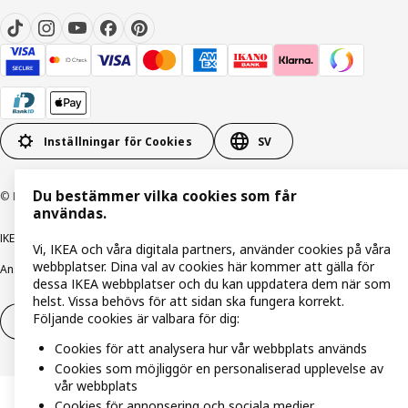
Inställningar för Cookies
SV
Du bestämmer vilka cookies som får
© Inter IKEA Systems B.V. 1999-2026
användas.
IKEA Family integritetspolicy
Integritetspolicy
Cookiepolicy
Vi, IKEA och våra digitala partners, använder cookies på våra
webbplatser. Dina val av cookies här kommer att gälla för
Ansvarsfullt avslöjandepolicy
E-post
Köp- & leveransvillkor
Bolagsinformation
dessa IKEA webbplatser och du kan uppdatera dem när som
helst. Vissa behövs för att sidan ska fungera korrekt.
Följande cookies är valbara för dig:
Utöva ångerrätt
Utöva ångerrätten för tjänster
Cookies för att analysera hur vår webbplats används
Cookies som möjliggör en personaliserad upplevelse av
vår webbplats
Cookies för annonsering och sociala medier