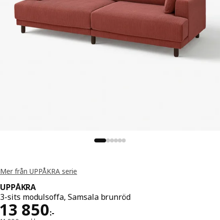
Mer från UPPÅKRA serie
UPPÅKRA
3-sits modulsoffa, Samsala brunröd
Pris 13850:-
13 850
:
-