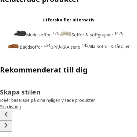
Utforska fler alternativ
776
1470
Modulsoffor
Soffor & soffgrupper
254
445
Alla Soffor & fåtöljer
Bäddsoffor
UPPÅKRA serie
Rekommenderat till dig
Skapa stilen
Ideér baserade på dina nyligen visade produkter
Skip listing