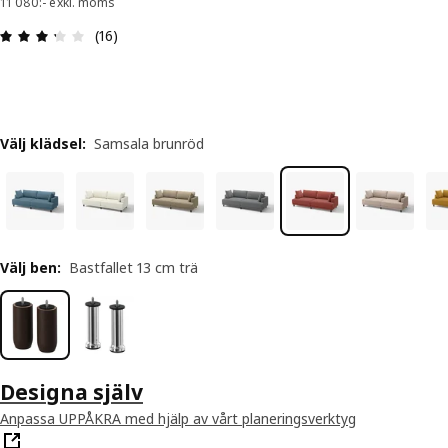
11 080:- exkl. moms
Recension: 3.3 utav 5 stjärnor. Totalt antal recen
(16)
Välj klädsel
:
Samsala brunröd
Välj ben
:
Bastfallet 13 cm trä
Designa själv
Anpassa UPPÅKRA med hjälp av vårt planeringsverktyg