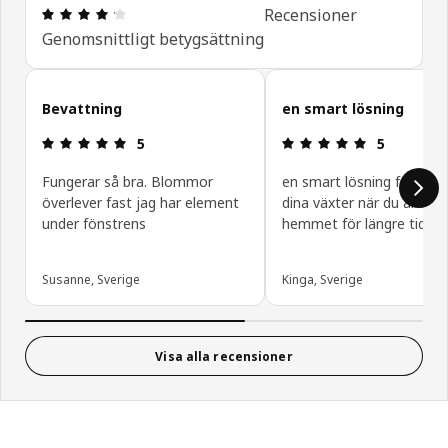
Recension: 4.2 utav 5 stjärnor. Totalt antal recen
Recensioner
Genomsnittligt betygsättning
Hoppa över
Bevattning
en smart lösning
Recension: 5 utav 5 stjärnor.
Recension: 5
5
5
Fungerar så bra. Blommor
en smart lösning för att 
överlever fast jag har element
dina växter när du är bort
under fönstrens
hemmet för längre tid
Susanne, Sverige
Kinga, Sverige
Visa alla recensioner