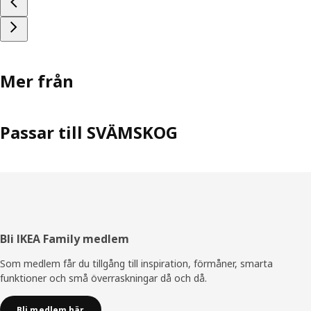
Mer från
Passar till SVÄMSKOG
Sidfot
Bli IKEA Family medlem
Som medlem får du tillgång till inspiration, förmåner, smarta
funktioner och små överraskningar då och då.
Bli medlem här