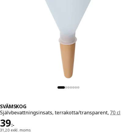
SVÄMSKOG
Självbevattningsinsats, terrakotta/transparent,
70 cl
Pris 39:-
39
:
-
31,20 exkl. moms