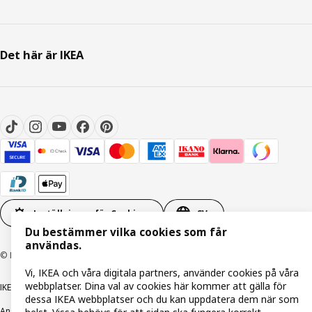
Det här är IKEA
Inställningar för Cookies
SV
Du bestämmer vilka cookies som får
användas.
© Inter IKEA Systems B.V. 1999-2026
Vi, IKEA och våra digitala partners, använder cookies på våra
webbplatser. Dina val av cookies här kommer att gälla för
IKEA Family integritetspolicy
Integritetspolicy
Cookiepolicy
dessa IKEA webbplatser och du kan uppdatera dem när som
Ansvarsfullt avslöjandepolicy
E-post
Köp- & leveransvillkor
Bolagsinformation