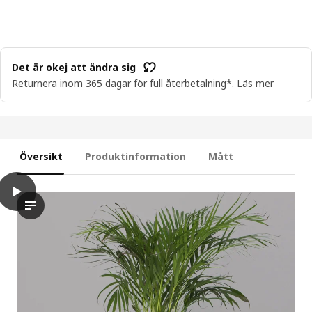
Det är okej att ändra sig
Returnera inom 365 dagar för full återbetalning*.
Läs mer
Översikt
Produktinformation
Mått
play
SVÄMSKOG Självbevattningsinsats, terrakotta/transparent, 70 cl
Videon visar en person som är engagerad i processen att ta h