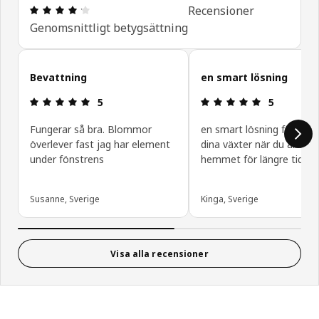
Recension: 4.2 utav 5 stjärnor. Totalt antal recen
Recensioner
Genomsnittligt betygsättning
Hoppa över
Bevattning
en smart lösning
Recension: 5 utav 5 stjärnor.
Recension: 5
5
5
Fungerar så bra. Blommor
en smart lösning för att 
överlever fast jag har element
dina växter när du är bort
under fönstrens
hemmet för längre tid
Susanne, Sverige
Kinga, Sverige
Visa alla recensioner