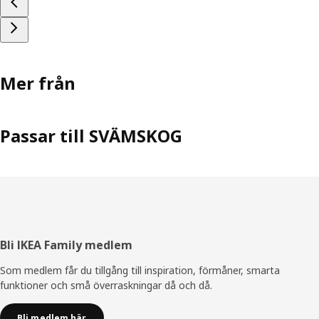
Mer från
Passar till SVÄMSKOG
Sidfot
Bli IKEA Family medlem
Som medlem får du tillgång till inspiration, förmåner, smarta
funktioner och små överraskningar då och då.
Bli medlem här