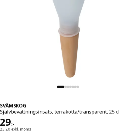
SVÄMSKOG
Självbevattningsinsats, terrakotta/transparent,
25 cl
Pris 29:-
29
:
-
23,20 exkl. moms