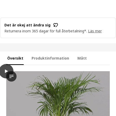
Det är okej att ändra sig
Returnera inom 365 dagar för full återbetalning*.
Läs mer
Översikt
Produktinformation
Mått
play
SVÄMSKOG Självbevattningsinsats, terrakotta/transparent, 25 cl
Videon visar en självvattnande insats, kallad SVÄMSKOG, som är