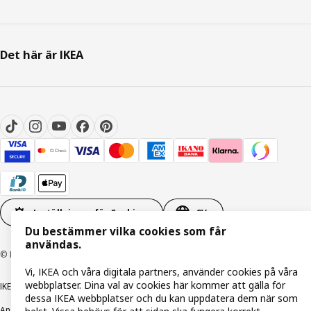
Det här är IKEA
Inställningar för Cookies
SV
Du bestämmer vilka cookies som får
användas.
© Inter IKEA Systems B.V. 1999-2026
Vi, IKEA och våra digitala partners, använder cookies på våra
webbplatser. Dina val av cookies här kommer att gälla för
IKEA Family integritetspolicy
Integritetspolicy
Cookiepolicy
dessa IKEA webbplatser och du kan uppdatera dem när som
Ansvarsfullt avslöjandepolicy
E-post
Köp- & leveransvillkor
Bolagsinformation