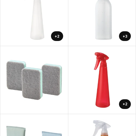
+2
+3
+2