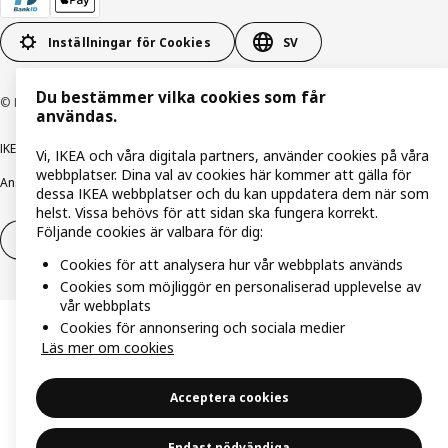
Inställningar för Cookies
SV
Du bestämmer vilka cookies som får
© Inter IKEA Systems B.V. 1999-2026
användas.
IKEA Family integritetspolicy
Integritetspolicy
Cookiepolicy
Vi, IKEA och våra digitala partners, använder cookies på våra
webbplatser. Dina val av cookies här kommer att gälla för
Ansvarsfullt avslöjandepolicy
E-post
Köp- & leveransvillkor
Bolagsinformation
dessa IKEA webbplatser och du kan uppdatera dem när som
helst. Vissa behövs för att sidan ska fungera korrekt.
Följande cookies är valbara för dig:
Utöva ångerrätt
Utöva ångerrätten för tjänster
Cookies för att analysera hur vår webbplats används
Cookies som möjliggör en personaliserad upplevelse av
vår webbplats
Cookies för annonsering och sociala medier
Läs mer om cookies
Acceptera cookies
Endast nödvändiga