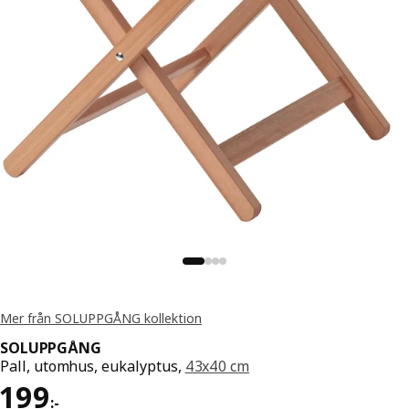
Mer från SOLUPPGÅNG kollektion
SOLUPPGÅNG
Pall, utomhus, eukalyptus,
43x40 cm
Pris 199:-
199
:
-