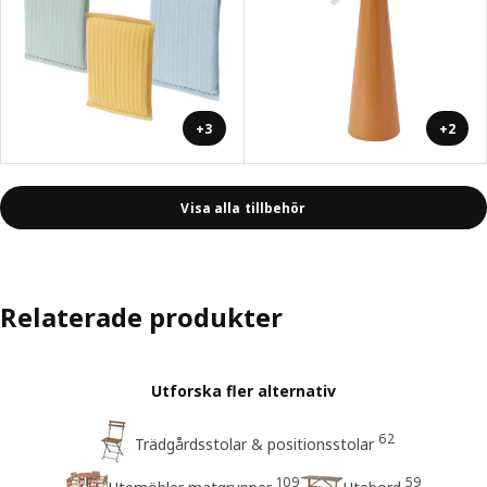
+3
+2
Visa alla tillbehör
Relaterade produkter
Utforska fler alternativ
62
Trädgårdsstolar & positionsstolar
109
59
Utemöbler matgrupper
Utebord