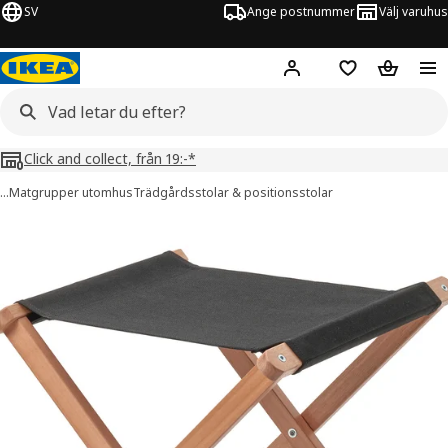
SV
Ange postnummer
Välj varuhus
Hej!
Logga in
Inköpslista
Varukorg
Click and collect, från 19:-*
…
Matgrupper utomhus
Trädgårdsstolar & positionsstolar
SOLUPPGÅNG bilder
er bilder