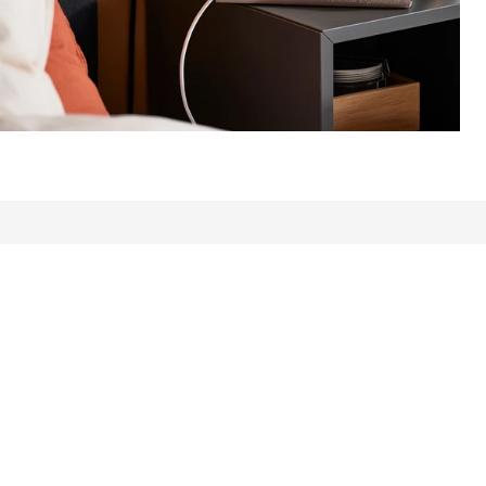
 antal recensioner: 418