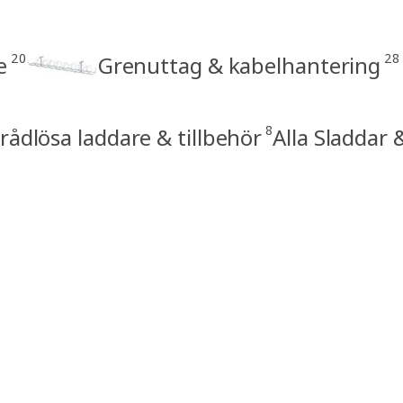
20
28
e
Grenuttag & kabelhantering
8
rådlösa laddare & tillbehör
Alla Sladdar 