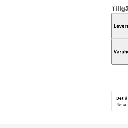
Tillg
Lever
Varuh
Det ä
Return