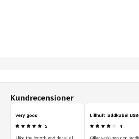
Kundrecensioner
Hoppa över
very good
Lillhult laddkabel USB-
Recension: 5 utav 5 stjärnor.
Recension: 
5
4
I like the length and detail of
Gillar verkligen den ladd