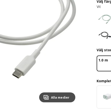
Välj fär
Vit
Välj sto
1.0 m
Komple
Alla medier