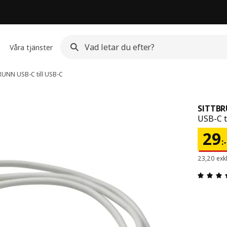
Våra tjänster
RUNN
USB-C till USB-C
SITTB
USB-C ti
Pris
29
:
-
23,20 exk