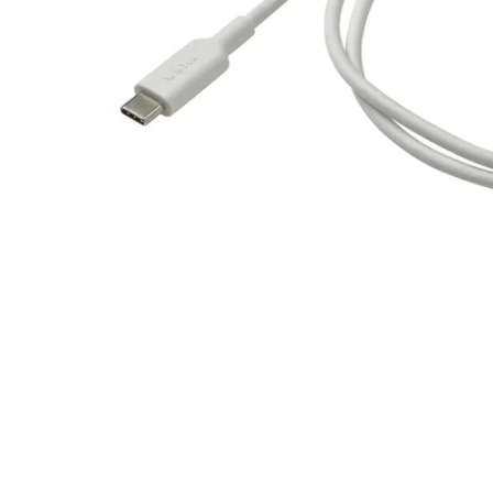
Image zoomed out, normal view