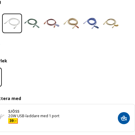
g
rlek
ttera med
SJÖSS
20W USB-laddare med 1 port
Lägg 
Pris 39:-
39
:
-