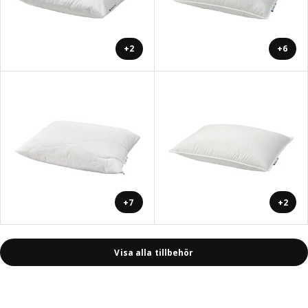
+2
+6
+7
+2
Visa alla tillbehör