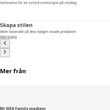
tummarna för en ostörd sovmorgon på söndag.
Skapa stilen
Ideér baserade på dina nyligen visade produkter
Skip listing
Mer från
Sidfot
Bli IKEA Family medlem