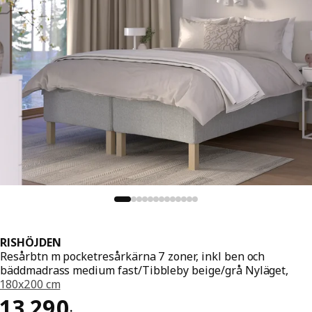
RISHÖJDEN
Resårbtn m pocketresårkärna 7 zoner, inkl ben och
bäddmadrass medium fast/Tibbleby beige/grå Nyläget,
180x200 cm
Pris 13290:-
13 290