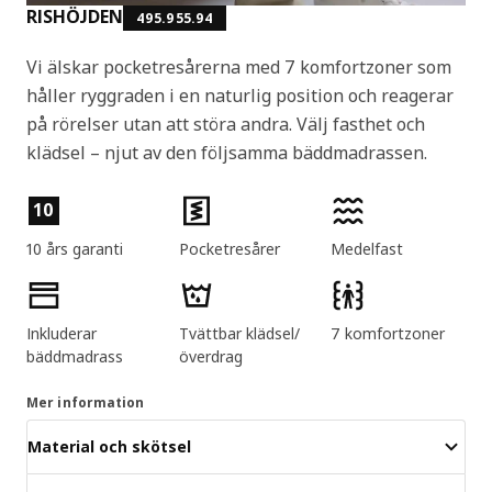
RISHÖJDEN
495.955.94
Vi älskar pocketresårerna med 7 komfortzoner som
håller ryggraden i en naturlig position och reagerar
på rörelser utan att störa andra. Välj fasthet och
klädsel – njut av den följsamma bäddmadrassen.
Produktens egenskaper
10
10 års garanti
Pocketresårer
Medelfast
Inkluderar
Tvättbar klädsel/
7 komfortzoner
bäddmadrass
överdrag
Mer information
Material och skötsel