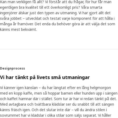
Kan man verkligen få allt? Vi förstår att du frågar, för hur får man
egentligen bra kvalitet till ett överkomligt pris? Våra smarta
ingenjörer älskar just den typen av utmaning. Vi har gjort allt det
svåra jobbet – utvecklat och testat varje komponent för att hålla i
många år framöver. Det enda du behöver göra är att välja det som
känns mest bekvämt.
Designprocess
Vi har tänkt på livets små utmaningar
Vi känner igen känslan – du har längtat efter en lång helgmorgon
med en kopp kaffe, men så hoppar barnen eller hunden upp i sängen
och kaffet hamnar där i stället. Som tur är har vi redan tänkt på det.
Med avtagbara och tvättbara klädslar ser du snabbt till att sängen
känns fräsch igen. Och det slutar inte där – vill du ändra stilen i
sovrummet har vi klädslar i olika stilar som säljs separat. Vi håller