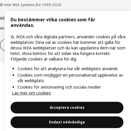
© Inter IKEA Systems B.V. 1999-2026
IKEA Family integritetspolicy
Integritetspolicy
Cookiepolicy
Du bestämmer vilka cookies som får
användas.
Ansvarsfullt avslöjandepolicy
E-post
Köp- & leveransvillkor
Bolagsinformation
Vi, IKEA och våra digitala partners, använder cookies på våra
webbplatser. Dina val av cookies här kommer att gälla för
Utöva ångerrätt
Utöva ångerrätten för tjänster
dessa IKEA webbplatser och du kan uppdatera dem när som
helst. Vissa behövs för att sidan ska fungera korrekt.
Följande cookies är valbara för dig:
Cookies för att analysera hur vår webbplats används
Cookies som möjliggör en personaliserad upplevelse av
vår webbplats
Cookies för annonsering och sociala medier
Läs mer om cookies
Acceptera cookies
Endast nödvändiga