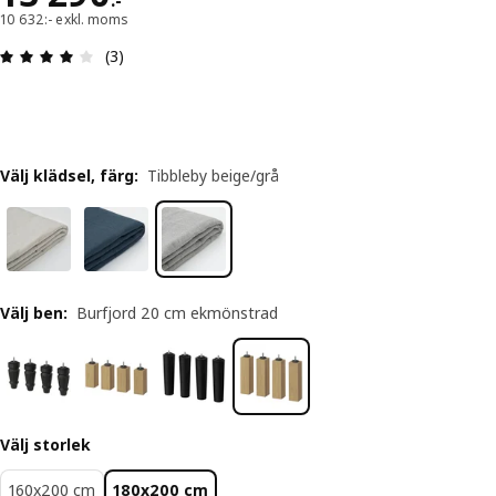
:
-
10 632:- exkl. moms
Recension: 4 utav 5 stjärnor. Totalt antal recensi
(3)
Välj klädsel, färg
:
Tibbleby beige/grå
Välj ben
:
Burfjord 20 cm ekmönstrad
Välj storlek
160x200 cm
180x200 cm