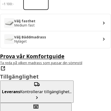
1100:-
−
1 100
:
-
Välj fasthet
Medium fast
Välj Bäddmadrass
Nyläget
Prova vår Komfortguide
Ta reda på vilken madrass som passar din sömnstil
Tillgänglighet
Leverans
Kontrollerar tillgänglighet...