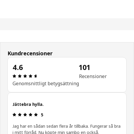
Kundrecensioner
4.6
101
Recension: 4.6 utav 5 stjärnor. Totalt antal recen
Recensioner
Genomsnittligt betygsättning
Jättebra hylla.
Recension: 5 utav 5 stjärnor.
5
Jag har en sådan sedan flera år tillbaka. Fungerar så bra
i mitt förråd. Nu köpte min sambo en också.