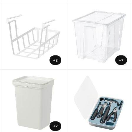
+2
+7
+2