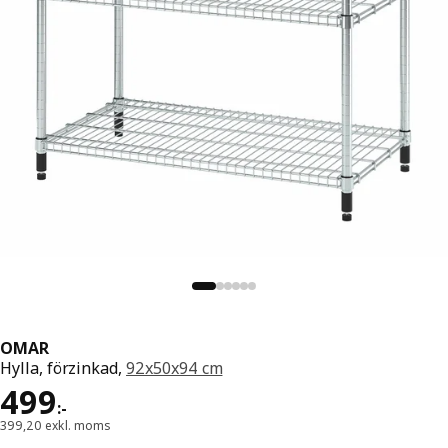
OMAR
Hylla, förzinkad,
92x50x94 cm
Pris 499:-
499
:
-
399,20 exkl. moms