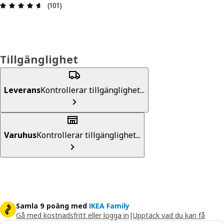
Recension: 4.6 utav 5 stjärnor. Totalt antal recen
(101)
Tillgänglighet
Leverans
Kontrollerar tillgänglighet...
Varuhus
Kontrollerar tillgänglighet...
Samla 9 poäng med
IKEA Family
Gå med kostnadsfritt eller logga in
|
Upptäck vad du kan få