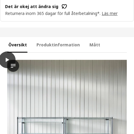
Det är okej att ändra sig
Returnera inom 365 dagar för full återbetalning*.
Läs mer
Översikt
Produktinformation
Mått
play
OMAR Hylla, förzinkad, 92x50x94 cm
Videon visar hur du organiserar och förvarar föremål med hjä