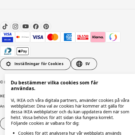
Inställningar för Cookies
SV
© Inter IKEA Systems B.V. 1999-2026
Du bestämmer vilka cookies som får
användas.
IKEA Family integritetspolicy
Integritetspolicy
Cookiepolicy
Vi, IKEA och våra digitala partners, använder cookies på våra
webbplatser. Dina val av cookies här kommer att gälla för
Ansvarsfullt avslöjandepolicy
E-post
Köp- & leveransvillkor
Bolagsinformation
dessa IKEA webbplatser och du kan uppdatera dem när som
helst. Vissa behövs för att sidan ska fungera korrekt.
Följande cookies är valbara för dig:
Utöva ångerrätt
Utöva ångerrätten för tjänster
Cookies för att analysera hur vår webbplats används