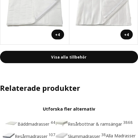
+4
+4
Visa alla tillbehör
Relaterade produkter
Utforska fler alternativ
44
3868
Bäddmadrasser
Resårbottnar & ramsängar
107
38
Alla Madrasser
Resårmadrasser
Skummadrasser