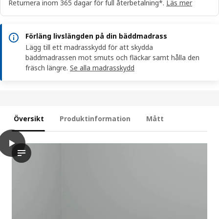
Returnera inom 365 dagar för full återbetalning*.
Läs mer
Förläng livslängden på din bäddmadrass
Lägg till ett madrasskydd för att skydda
bäddmadrassen mot smuts och fläckar samt hålla den
fräsch längre.
Se alla madrasskydd
Översikt
Produktinformation
Mått
play
NYLÄGET Bäddmadrass, vit, 90x200 cm
Videon visar en demonstration av NYLÄGET-bäddmadrassen och 