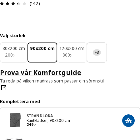
Recension: 3.4 utav 5 stjärnor. Totalt antal rece
(142)
Välj storlek
80x200 cm
90x200 cm
120x200 cm
+3
200:-
800:-
−
200
:
-
+
800
:
-
Prova vår Komfortguide
Ta reda på vilken madrass som passar din sömnstil
Komplettera med
STRANDLOKA
Kantklädsel, 90x200 cm
Lägg 
Pris 249:-
249
:
-