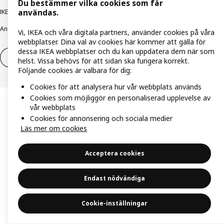
Du bestämmer vilka cookies som får
användas.
IKEA Family integritetspolicy
Integritetspolicy
Cookiepolicy
Ansvarsfullt avslöjandepolicy
E-post
Köp- & leveransvillkor
Bolagsinformation
Vi, IKEA och våra digitala partners, använder cookies på våra
webbplatser. Dina val av cookies här kommer att gälla för
dessa IKEA webbplatser och du kan uppdatera dem när som
Utöva ångerrätt
Utöva ångerrätten för tjänster
helst. Vissa behövs för att sidan ska fungera korrekt.
Följande cookies är valbara för dig:
Cookies för att analysera hur vår webbplats används
Cookies som möjliggör en personaliserad upplevelse av
vår webbplats
Cookies för annonsering och sociala medier
Läs mer om cookies
Acceptera cookies
Endast nödvändiga
Cookie-inställningar