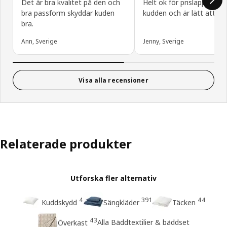
Det är bra kvalitet på den och
Helt ok för prislappen, s
bra passform skyddar kuden
kudden och är lätt att tvä
bra.
Ann, Sverige
Jenny, Sverige
Visa alla recensioner
Relaterade produkter
Utforska fler alternativ
4
391
44
Kuddskydd
Sängkläder
Täcken
43
Alla Bäddtextilier & bäddset
Överkast