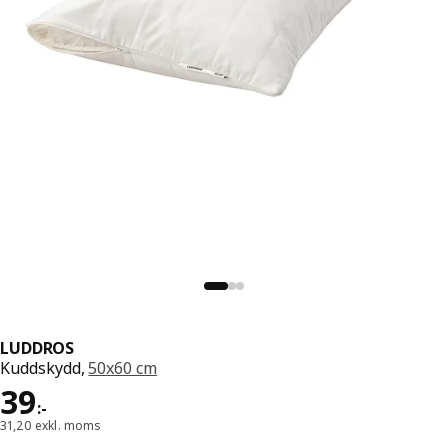
LUDDROS
Kuddskydd,
50x60 cm
Pris 39:-
39
:
-
31,20 exkl. moms