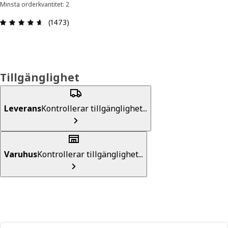
Minsta orderkvantitet: 2
Recension: 4.6 utav 5 stjärnor. Totalt antal rece
(1473)
Tillgänglighet
Leverans
Kontrollerar tillgänglighet...
Varuhus
Kontrollerar tillgänglighet...