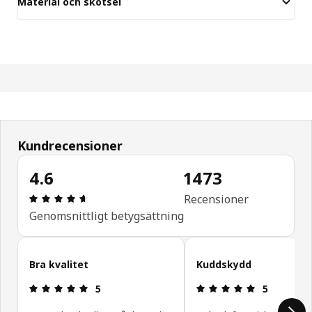
Material och skötsel
Kundrecensioner
4.6
1473
Recension: 4.6 utav 5 stjärnor. Totalt antal recen
Recensioner
Genomsnittligt betygsättning
Hoppa över
Bra kvalitet
Kuddskydd
Recension: 5 utav 5 stjärnor.
Recension: 5
5
5