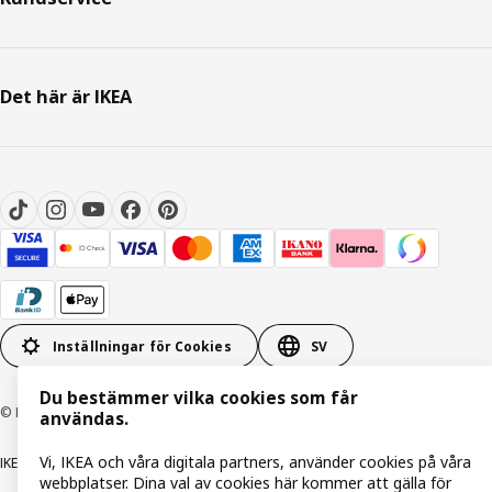
Det här är IKEA
Inställningar för Cookies
SV
Du bestämmer vilka cookies som får
© Inter IKEA Systems B.V. 1999-2026
användas.
Vi, IKEA och våra digitala partners, använder cookies på våra
IKEA Family integritetspolicy
Integritetspolicy
Cookiepolicy
webbplatser. Dina val av cookies här kommer att gälla för