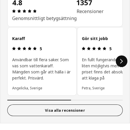
4.8
1357
Recension: 4.8 utav 5 stjärnor. Totalt antal recen
Recensioner
Genomsnittligt betygsättning
Hoppa över
Karaff
Gör sitt jobb
Recension: 5 utav 5 stjärnor.
Recension: 5
5
5
Användbar till flera saker. Som
En fullt fungerande karaff,
vas som vattenkaraff.
liten möjligtvis men för d
Mängden som går att hälla i är
priset finns det absolut i
perfekt. Prisvärd.
att klaga på
Angelicka, Sverige
Petra, Sverige
Visa alla recensioner