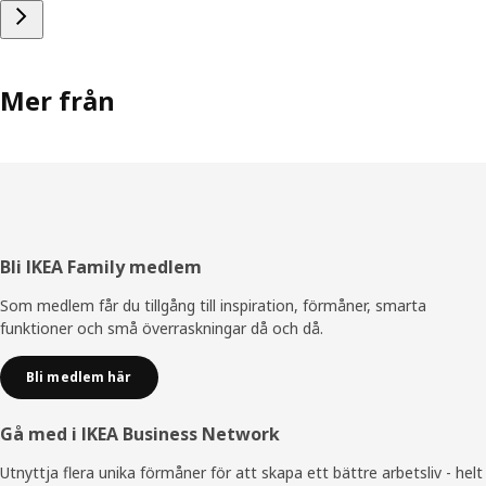
Mer från
Sidfot
Bli IKEA Family medlem
Som medlem får du tillgång till inspiration, förmåner, smarta
funktioner och små överraskningar då och då.
Bli medlem här
Gå med i IKEA Business Network
Utnyttja flera unika förmåner för att skapa ett bättre arbetsliv - helt