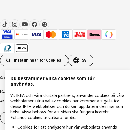
Inställningar för Cookies
SV
© Inter IKEA Systems B.V. 1999-2026
Du bestämmer vilka cookies som får
användas.
IKEA Family integritetspolicy
Integritetspolicy
Cookiepolicy
Vi, IKEA och våra digitala partners, använder cookies på våra
webbplatser. Dina val av cookies här kommer att gälla för
Ansvarsfullt avslöjandepolicy
E-post
Köp- & leveransvillkor
Bolagsinformation
dessa IKEA webbplatser och du kan uppdatera dem när som
helst. Vissa behövs för att sidan ska fungera korrekt.
Följande cookies är valbara för dig:
Utöva ångerrätt
Utöva ångerrätten för tjänster
Cookies för att analysera hur vår webbplats används