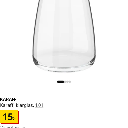
KARAFF
Karaff, klarglas,
1.0 l
Pris 15:-
15
:
-
12:- exkl. moms