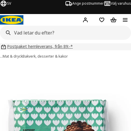
SV
Ange postnummer
Välj varuhus
Hej!
Logga in
Inköpslista
Varukorg
Postpaket hemleverans, från 89:-*
…
Mat & dryck
Bakverk, desserter & kakor
AFFEREP bilder
er bilder