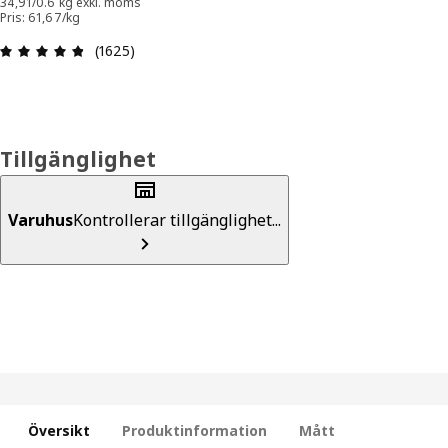
34,91/0.6 kg exkl. moms
Pris: 61,67/kg
Recension: 4.8 utav 5 stjärnor. Totalt antal rece
(1625)
Tillgänglighet
Varuhus
Kontrollerar tillgänglighet...
Översikt
Produktinformation
Mått