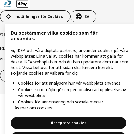
Inställningar för Cookies
SV
Du bestämmer vilka cookies som får
© Inter IKEA Systems B.V. 1999-2026
användas.
IKEA Family integritetspolicy
Integritetspolicy
Cookiepolicy
Vi, IKEA och våra digitala partners, använder cookies på våra
webbplatser. Dina val av cookies här kommer att gälla för
Ansvarsfullt avslöjandepolicy
E-post
Köp- & leveransvillkor
Bolagsinformation
dessa IKEA webbplatser och du kan uppdatera dem när som
helst. Vissa behövs för att sidan ska fungera korrekt.
Följande cookies är valbara för dig:
Utöva ångerrätt
Utöva ångerrätten för tjänster
Cookies för att analysera hur vår webbplats används
Cookies som möjliggör en personaliserad upplevelse av
vår webbplats
Cookies för annonsering och sociala medier
Läs mer om cookies
Acceptera cookies