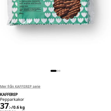
Mer från KAFFEREP serie
KAFFEREP
Pepparkakor
Pris 37:-/0.6 kg
37
:
-
/0.6 kg