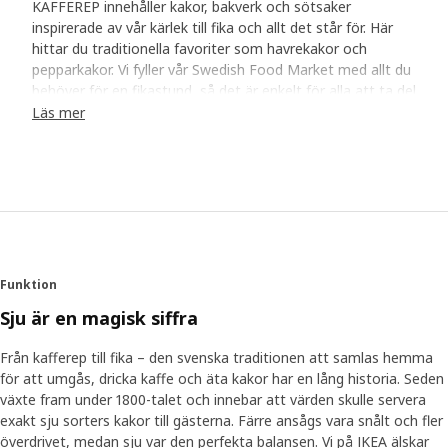
KAFFEREP innehåller kakor, bakverk och sötsaker
inspirerade av vår kärlek till fika och allt det står för. Här
hittar du traditionella favoriter som havrekakor och
pepparkakor. Vi fyller vår Swedish Food Market med allt du
behöver för en fikastund, så det är enkelt för alla att ta del
av den omtyckta traditionen.
Läs mer
Fika i modern tid
Jenny Odenmo är en av IKEA medarbetarna som har hjälpt
till vid lanseringen av KAFFEREP. Hon uppskattar att fika på
jobbet med kollegor och med vänner eller grannar som
tittar förbi hemma. Men Jenny lever ett hektiskt liv och det
finns inte mycket tid över. ”Mina barn gillar att baka, och
Funktion
jag gillar att baka, men ändå bakar vi inte ens varje vecka.
Det går helt enkelt inte, vi har inte tid. Det är därför jag
Sju är en magisk siffra
alltid har reservfika i skafferiet”, säger Jenny. ”Vi är en
modern familj och vi behöver den bekvämligheten”. Jennys
Från kafferep till fika – den svenska traditionen att samlas hemma
skafferireserver är faktiskt några av hennes favoriter.
för att umgås, dricka kaffe och äta kakor har en lång historia. Seden
Havrekakorna med choklad från serien KAFFEREP finns
växte fram under 1800-talet och innebar att värden skulle servera
sällan kvar särskilt länge hemma hos henne. ”De har en
exakt sju sorters kakor till gästerna. Färre ansågs vara snålt och fler
fantastisk mörk choklad mellan spröda flarn. Jag öppnar
överdrivet, medan sju var den perfekta balansen. Vi på IKEA älskar