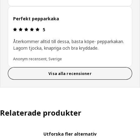
Perfekt pepparkaka
Recension: 5 utav 5 stjärnor.
5
Återkommer alltid till dessa, bästa köpe- pepparkakan.
Lagom tjocka, knapriga och bra kryddade.
Anonym recensent, Sverige
Visa alla recensioner
Relaterade produkter
Utforska fler alternativ