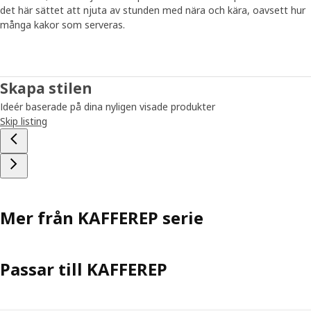
ett paket och vips så är de slut.”
det här sättet att njuta av stunden med nära och kära, oavsett hur
många kakor som serveras.
Kärleken till fika delas med andra
Nu när IKEA erbjuder både fantastiskt kaffe och smaskiga
sötsaker så är fika mer tillgängligt. ”KAFFEREP har ett
Skapa stilen
brett sortiment och en väldigt bra blandning. Där finns allt
Ideér baserade på dina nyligen visade produkter
du kan behöva för en härlig fikastund”, säger Jenny.
Skip listing
Mer från KAFFEREP serie
Passar till KAFFEREP