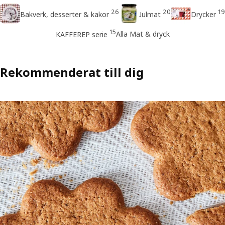
26
20
19
Bakverk, desserter & kakor
Julmat
Drycker
15
Alla Mat & dryck
KAFFEREP serie
Rekommenderat till dig