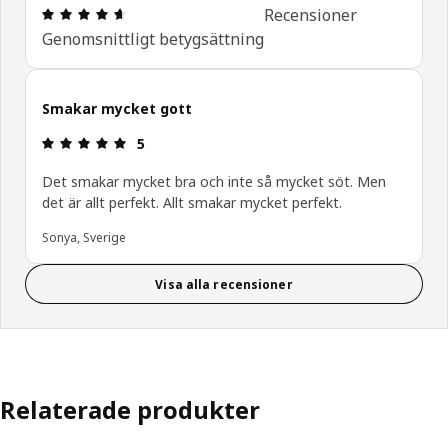
Recension: 4.6 utav 5 stjärnor. Totalt antal recen
Recensioner
Genomsnittligt betygsättning
Smakar mycket gott
Recension: 5 utav 5 stjärnor.
5
Det smakar mycket bra och inte så mycket söt. Men
det är allt perfekt. Allt smakar mycket perfekt.
Sonya, Sverige
Visa alla recensioner
Relaterade produkter