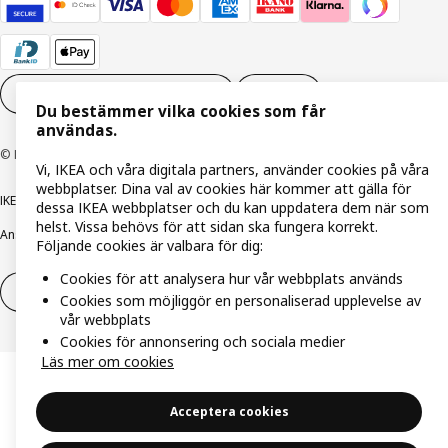
Inställningar för Cookies
SV
Du bestämmer vilka cookies som får
användas.
© Inter IKEA Systems B.V. 1999-2026
Vi, IKEA och våra digitala partners, använder cookies på våra
webbplatser. Dina val av cookies här kommer att gälla för
IKEA Family integritetspolicy
Integritetspolicy
Cookiepolicy
dessa IKEA webbplatser och du kan uppdatera dem när som
helst. Vissa behövs för att sidan ska fungera korrekt.
Ansvarsfullt avslöjandepolicy
E-post
Köp- & leveransvillkor
Bolagsinformation
Följande cookies är valbara för dig:
Cookies för att analysera hur vår webbplats används
Utöva ångerrätt
Utöva ångerrätten för tjänster
Cookies som möjliggör en personaliserad upplevelse av
vår webbplats
Cookies för annonsering och sociala medier
Läs mer om cookies
Acceptera cookies