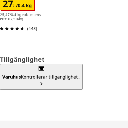
Pris 27:-/0.4 kg
27
:
-
/0.4 kg
25,47/0.4 kg exkl. moms
Pris: 67,50/kg
Recension: 4.6 utav 5 stjärnor. Totalt antal rece
(443)
Tillgänglighet
Varuhus
Kontrollerar tillgänglighet...