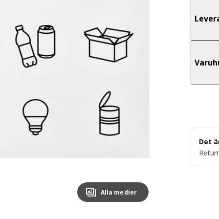
Lever
Varuh
Det ä
Return
Alla medier