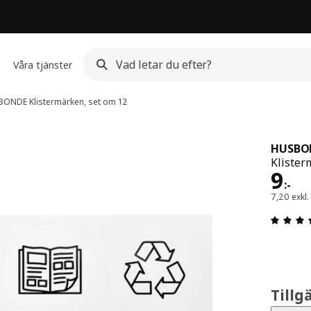
Våra tjänster
BONDE
Klistermärken, set om 12
HUSBO
Klister
Pris
9
:
-
7,20 exkl
Tillg