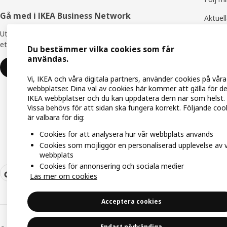
Gå med i IKEA Business Network
Aktuel
Utnyttja flera unika förmåner för att skapa
IKEA F
ett bättre arbetsliv - helt kostnadsfritt.
Du bestämmer vilka cookies som får
IKEA Fa
användas.
Gå med eller logga in
Vi, IKEA och våra digitala partners, använder cookies på våra
webbplatser. Dina val av cookies här kommer att gälla för d
IKEA webbplatser och du kan uppdatera dem när som helst.
Vissa behövs för att sidan ska fungera korrekt. Följande coo
är valbara för dig:
Cookies för att analysera hur vår webbplats används
Cookies som möjliggör en personaliserad upplevelse av 
webbplats
Cookies för annonsering och sociala medier
Läs mer om cookies
Acceptera cookies
Endast nödvändiga