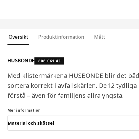
Översikt
Produktinformation
Mått
HUSBONDE
806.061.42
Med klistermärkena HUSBONDE blir det både
sortera korrekt i avfallskärlen. De 12 tydlig
förstå – även för familjens allra yngsta.
Mer information
Material och skötsel