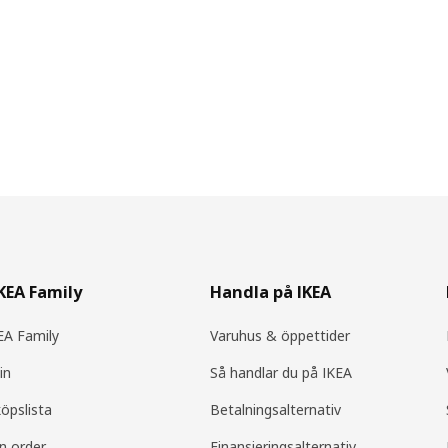
IKEA Family
Handla på IKEA
A Family
Varuhus & öppettider
in
Så handlar du på IKEA
köpslista
Betalningsalternativ
in order
Finansieringsalternativ