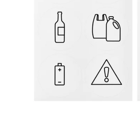
Image zoomed out, normal view