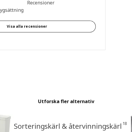
n: 4.3 utav 5 stjärnor. Totalt antal recensioner: 26
Recensioner
tygsättning
Visa alla recensioner
Utforska fler alternativ
18
Sorteringskärl & återvinningskärl