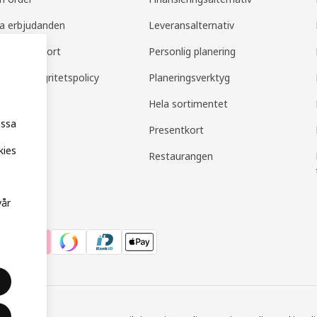
la erbjudanden
Leveransalternativ
amily support
Personlig planering
mily integritetspolicy
Planeringsverktyg
Hela sortimentet
essa
Presentkort
kies
Restaurangen
vår