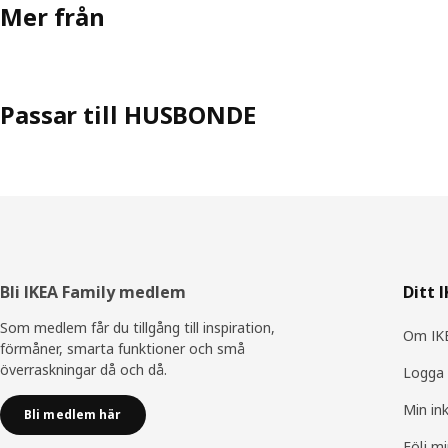
Mer från
Passar till HUSBONDE
Sidfot
Bli IKEA Family medlem
Ditt 
Som medlem får du tillgång till inspiration,
Om IKE
förmåner, smarta funktioner och små
överraskningar då och då.
Logga 
Min in
Bli medlem här
Följ m