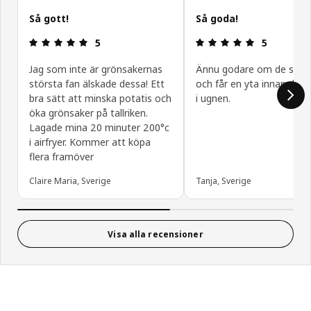
Så gott!
Så goda!
Recension: 5 utav 5 stjärnor.
Recension: 5
5
5
Jag som inte är grönsakernas
Ännu godare om de steks 
största fan älskade dessa! Ett
och får en yta innan de 
bra sätt att minska potatis och
i ugnen.
öka grönsaker på tallriken.
Lagade mina 20 minuter 200°c
i airfryer. Kommer att köpa
flera framöver
Claire Maria, Sverige
Tanja, Sverige
Visa alla recensioner