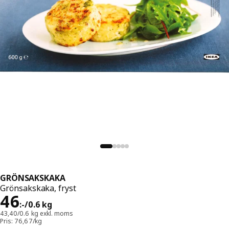
GRÖNSAKSKAKA
Grönsakskaka, fryst
Pris 46:-/0.6 kg
46
:
-
/0.6 kg
43,40/0.6 kg exkl. moms
Pris: 76,67/kg