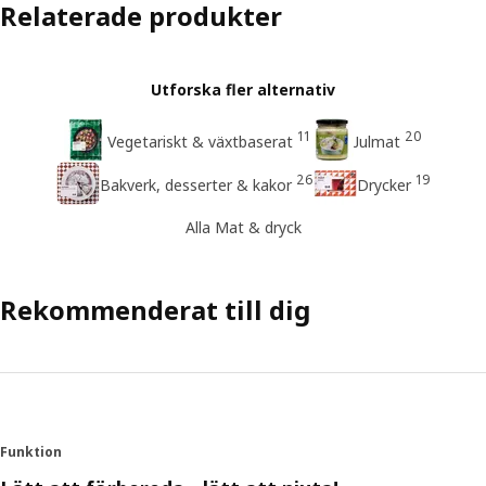
Relaterade produkter
Utforska fler alternativ
11
20
Vegetariskt & växtbaserat
Julmat
26
19
Bakverk, desserter & kakor
Drycker
Alla Mat & dryck
Rekommenderat till dig
Funktion