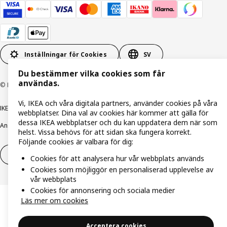
Inställningar för Cookies
SV
Du bestämmer vilka cookies som får
användas.
© Inter IKEA Systems B.V. 1999-2026
Vi, IKEA och våra digitala partners, använder cookies på våra
IKEA Family integritetspolicy
Integritetspolicy
Cookiepolicy
webbplatser. Dina val av cookies här kommer att gälla för
dessa IKEA webbplatser och du kan uppdatera dem när som
Ansvarsfullt avslöjandepolicy
E-post
Köp- & leveransvillkor
Bolagsinformation
helst. Vissa behövs för att sidan ska fungera korrekt.
Följande cookies är valbara för dig:
Utöva ångerrätt
Utöva ångerrätten för tjänster
Cookies för att analysera hur vår webbplats används
Cookies som möjliggör en personaliserad upplevelse av
vår webbplats
Cookies för annonsering och sociala medier
Läs mer om cookies
Acceptera cookies