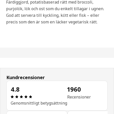
Färdiggjord, potatisbaserad rätt med broccoli,
purjolök, lök och ost som du enkelt tillagar i ugnen.
God att servera till kyckling, kött eller fisk – eller
precis som den är som en läcker vegetarisk rätt.
Kundrecensioner
4.8
1960
Recension: 4.8 utav 5 stjärnor. Totalt antal recen
Recensioner
Genomsnittligt betygsättning
Hoppa över