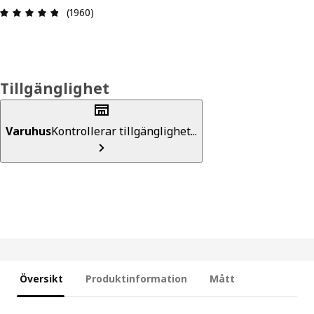
Recension: 4.8 utav 5 stjärnor. Totalt antal rece
(1960)
Tillgänglighet
Varuhus
Kontrollerar tillgänglighet...
Översikt
Produktinformation
Mått