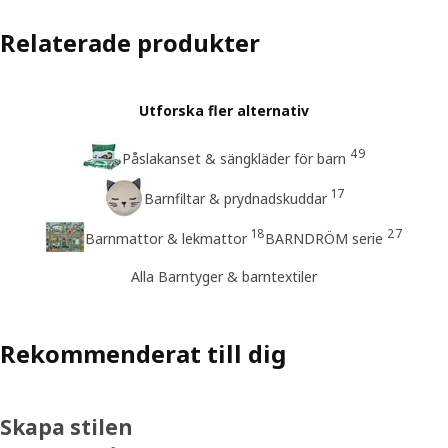
Relaterade produkter
Utforska fler alternativ
49
Påslakanset & sängkläder för barn
17
Barnfiltar & prydnadskuddar
18
27
Barnmattor & lekmattor
BARNDRÖM serie
Alla Barntyger & barntextiler
Rekommenderat till dig
Skapa stilen