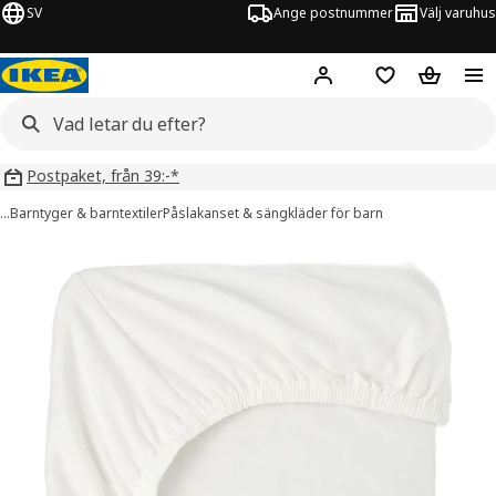
SV
Ange postnummer
Välj varuhus
Hej!
Logga in
Inköpslista
Varukorg
Postpaket, från 39:-*
…
Barntyger & barntextiler
Påslakanset & sängkläder för barn
BARNDRÖM bilder
er bilder