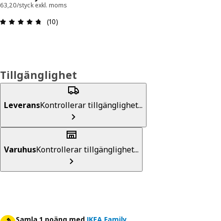
63,20/styck exkl. moms
Recension: 4.7 utav 5 stjärnor. Totalt antal recen
(10)
Tillgänglighet
Leverans
Kontrollerar tillgänglighet...
Varuhus
Kontrollerar tillgänglighet...
Samla 1 poäng med
IKEA Family