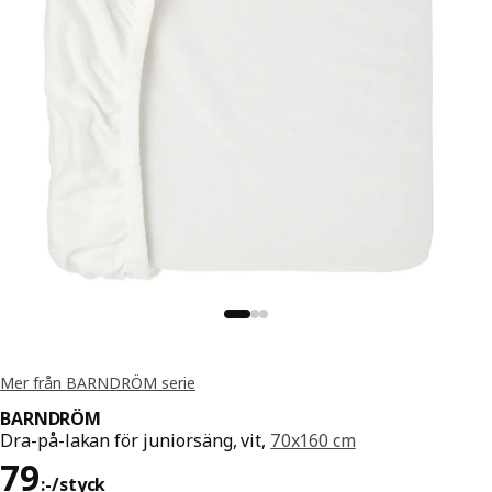
Mer från BARNDRÖM serie
BARNDRÖM
Dra-på-lakan för juniorsäng, vit,
70x160 cm
Pris 79:-/styck
79
:
-
/styck